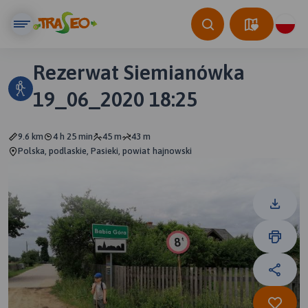
Rezerwat Siemianówka
19_06_2020 18:25
9.6 km
4 h 25 min
45 m
43 m
Polska, podlaskie, Pasieki, powiat hajnowski