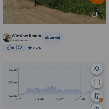
Wiesław Komło
obserwuj
wieslawkomlo
500 m
0
2.7/6
© Traseo Map
© OpenMapTiles
© OpenStreetMap contributors
A
B
247 m
197 m
147 m
0 m
2.4 km
4.8 km
7.2 km
9.6 km