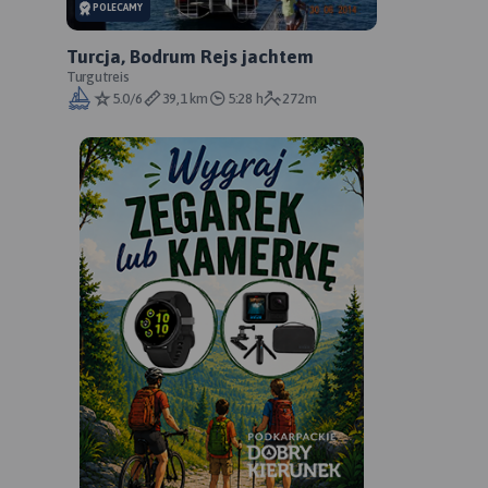
POLECAMY
Turcja, Bodrum Rejs jachtem
Turgutreis
5.0/6
39,1 km
5:28 h
272m