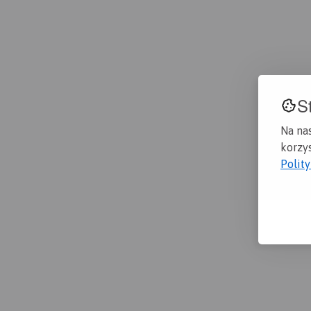
S
Na na
korzys
Polit