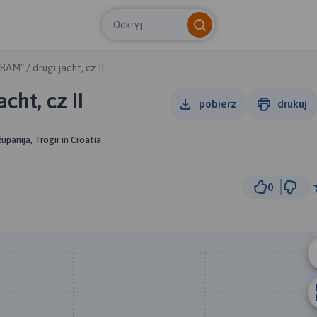
Odkryj
RAM" / drugi jacht, cz II
cht, cz II
pobierz
drukuj
panija, Trogir in Croatia
0
10 k
© Traseo Map
© OpenMapTiles
© OpenStreetMap cont
A
B