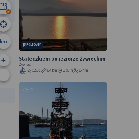
02 km
km
POLECAMY
Stateczkiem po jeziorze żywieckim
Żywiec
5.5/6
8,4 km
1:03 h
174m
rasy: