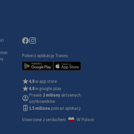
ci
rmin
Pobierz aplikację Traseo:
ny
4,8
w app store
4,8
w google play
Prawie
2 miliony
aktywnych
użytkowników
1.5 miliona
pobrań aplikacji
Stworzone z serduchem
W Polsce