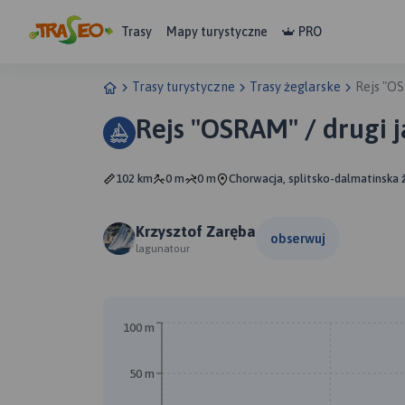
Trasy
Mapy turystyczne
PRO
Trasy turystyczne
Trasy żeglarske
Rejs "OS
Rejs "OSRAM" / drugi ja
102 km
0 m
0 m
Chorwacja, splitsko-dalmatinska žu
Krzysztof Zaręba
obserwuj
lagunatour
100 m
50 m