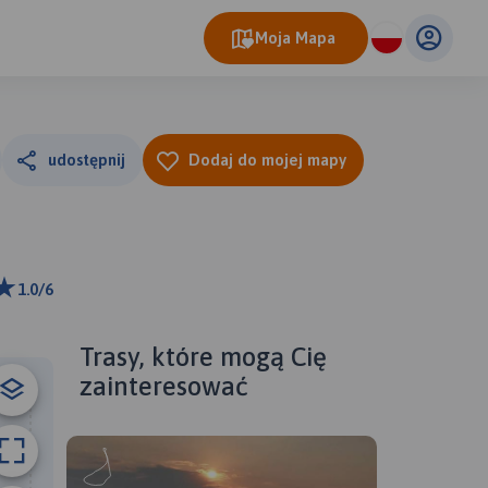
Moja Mapa
udostępnij
Dodaj do mojej mapy
1.0/6
m
ributors
Trasy, które mogą Cię
zainteresować