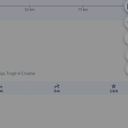
51 km
77 km
1
a, Trogir in Croatia
Suma przewyższeń:
Suma spadków:
Ocena t
 m
0 m
1.0/6