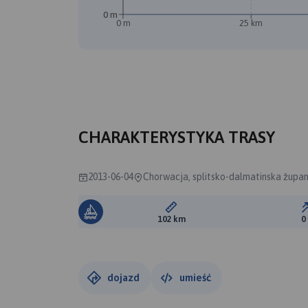
0 m
0 m
25 km
CHARAKTERYSTYKA TRASY
2013-06-04
Chorwacja, splitsko-dalmatinska županij
Długość trasy:
102 km
0
dojazd
umieść