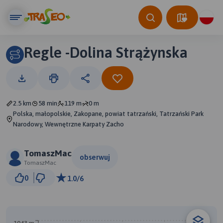
Regle -Dolina Strążynska
2.5 km
58 min
119 m
0 m
Polska, małopolskie, Zakopane, powiat tatrzański, Tatrzański Park
Narodowy, Wewnętrzne Karpaty Zacho
TomaszMac
obserwuj
TomaszMac
500 m
0
1.0/6
© Traseo Map
© OpenMapTiles
© OpenStreetMap contributors
A