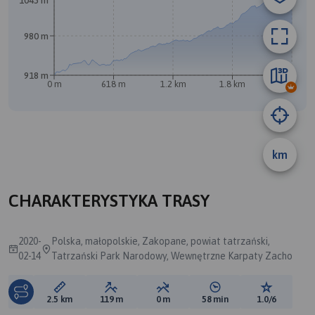
1043 m
980 m
918 m
0 m
618 m
1.2 km
1.8 km
2.4 km
km
B
CHARAKTERYSTYKA TRASY
2020-
Polska, małopolskie, Zakopane, powiat tatrzański,
02-14
Tatrzański Park Narodowy, Wewnętrzne Karpaty Zacho
Długość trasy:
Suma przewyższeń:
Suma spadków:
Średni czas potrzebny 
Ocena tras
2.5 km
119 m
0 m
58 min
1.0/6