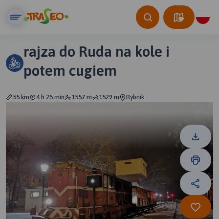
rajza do Ruda na kole i
potem cugiem
55 km
4 h 25 min
1557 m
1529 m
Rybnik