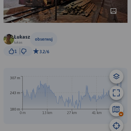
Łukasz
obserwuj
lukas
3 km
1
3.2/6
© Traseo Map
© OpenMapTiles
© OpenStreetMap contributors
307 m
243 m
180 m
0 m
13 km
27 km
41 km
55 km