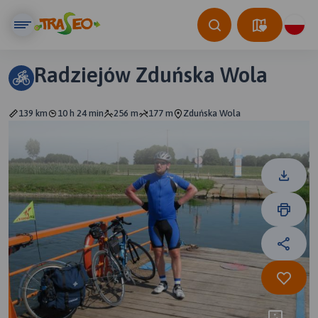
Radziejów Zduńska Wola
139 km
10 h 24 min
256 m
177 m
Zduńska Wola