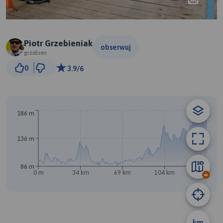
Piotr Grzebieniak
obserwuj
grzebien
30 km
0
3.9/6
© Traseo Map
© OpenMapTiles
© OpenStreetMap contributors
A
186 m
136 m
86 m
0 m
34 km
69 km
104 km
139 km
km