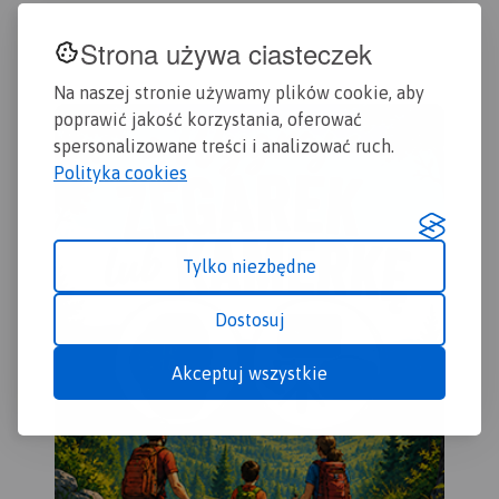
i Paproci oraz wszystkie inne
samochodem.
ora
szlaki turystyczne i
row
Strona używa ciasteczek
rowerowe.
wyr
mie
Na naszej stronie używamy plików cookie, aby
Rok wydania: 2017
odw
poprawić jakość korzystania, oferować
spersonalizowane treści i analizować ruch.
Polityka cookies
Tylko niezbędne
Dostosuj
Akceptuj wszystkie