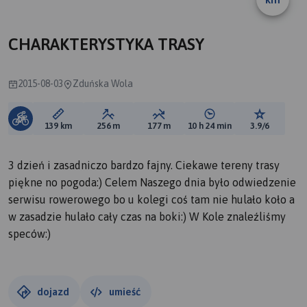
B
CHARAKTERYSTYKA TRASY
2015-08-03
Zduńska Wola
Długość trasy:
Suma przewyższeń:
Suma spadków:
Średni czas potrzebny 
Ocena tras
139 km
256 m
177 m
10 h 24 min
3.9/6
3 dzień i zasadniczo bardzo fajny. Ciekawe tereny trasy
piękne no pogoda:) Celem Naszego dnia było odwiedzenie
serwisu rowerowego bo u kolegi coś tam nie hulało koło a
w zasadzie hulało cały czas na boki:) W Kole znaleźliśmy
speców:)
dojazd
umieść