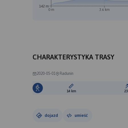
142 m
0 m
3.6 km
B
A
CHARAKTERYSTYKA TRASY
2020-05-01
Radunin
Długość trasy:
14 km
2
dojazd
umieść