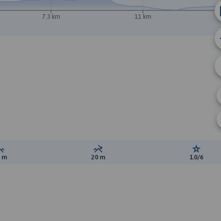
7.3 km
11 km
Suma przewyższeń:
Suma spadków:
Ocena t
3 m
20 m
1.0/6