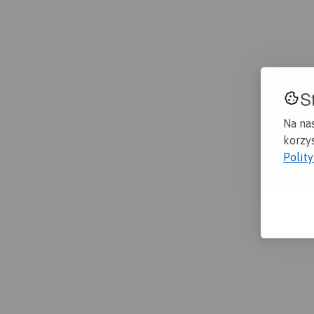
S
Na na
korzys
Polit