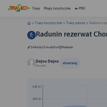
Trasy
Mapy turystyczne
PRO
Trasy turystyczne
Trasy piesze
Radunin r
Radunin rezerwat Ch
14 km
23 m
20 m
Radunin
Dejvu Dejvu
obserwuj
klocekd
242 m
192 m