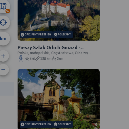
14 km
OFICJALNY PRZEBIEG
POLECAMY
km
Pieszy Szlak Orlich Gniazd -
oficjalny przebieg szlaku
Polska, małopolskie, Częstochowa; Olsztyn;
Mirów; Bobolice; Morsko; Ogrodzieniec; Pilica;
6/6
158 km
2km
Smoleń; By
rasy:
OFICJALNY PRZEBIEG
POLECAMY