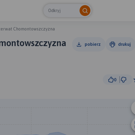
Odkryj
ezerwat Chomontowszczyzna
omontowszczyzna
pobierz
drukuj
0
1 km
© Traseo Map
© OpenMapTiles
© OpenStreetMap cont