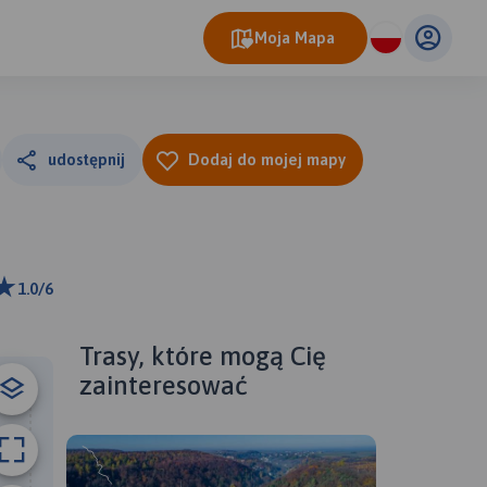
Moja Mapa
udostępnij
Dodaj do mojej mapy
1.0/6
ributors
Trasy, które mogą Cię
zainteresować