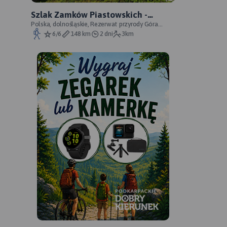
Szlak Zamków Piastowskich -
oficjalny przebieg
Polska, dolnośląskie, Rezerwat przyrody Góra
Choina, Zagórze Śląskie, powiat wałbrzyski
6/6
148 km
2 dni
3km