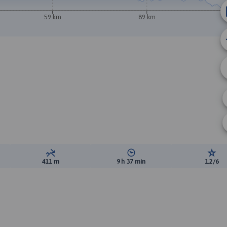
59 km
89 km
1
ewyższeń:
Suma spadków:
Średni czas potrzebny na pokon
Ocen
411 m
9 h 37 min
1.2/6