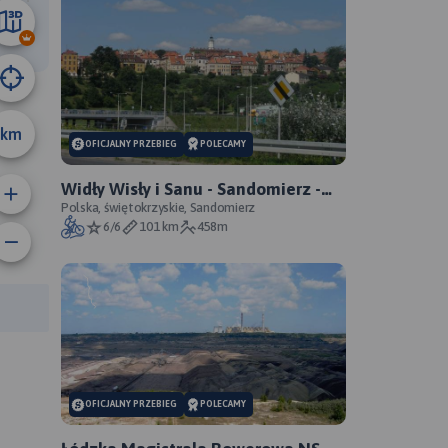
19 km
km
OFICJALNY PRZEBIEG
POLECAMY
Widły Wisły i Sanu - Sandomierz -
Zawichost - Annopol - oficjalny
Polska, świętokrzyskie, Sandomierz
6/6
101 km
458m
przebieg
anie trasy:
a trasy:
OFICJALNY PRZEBIEG
POLECAMY