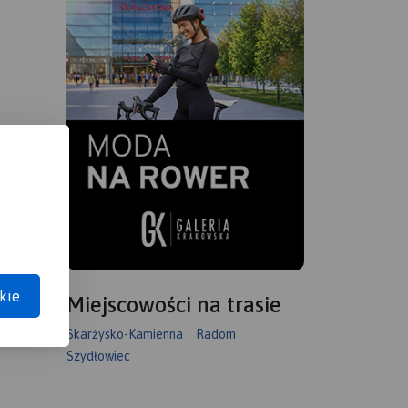
kie
Miejscowości na trasie
Skarżysko-Kamienna
Radom
Szydłowiec