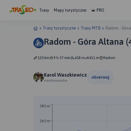
Trasy
Mapy turystyczne
PRO
Trasy turystyczne
Trasy MTB
Radom - Góra 
Radom - Góra Altana (4
120 km
9 h 37 min
418 m
411 m
Radom
Karol Waszkiewicz
obserwuj
waszkawaszka
385 m
265 m