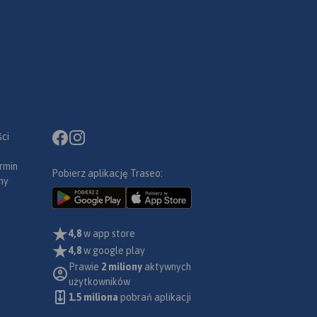
ci
rmin
Pobierz aplikację Traseo:
ny
4,8
w app store
4,8
w google play
Prawie
2 miliony
aktywnych
użytkowników
1.5 miliona
pobrań aplikacji