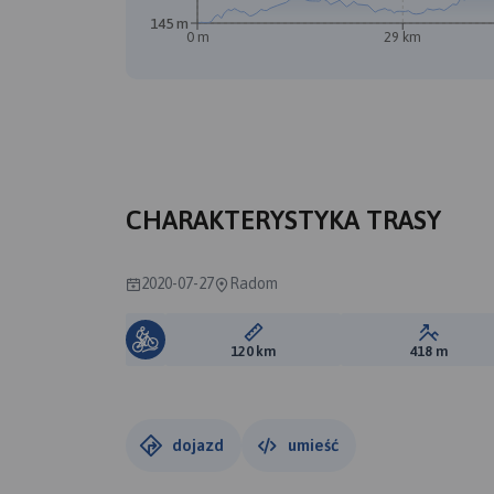
145 m
0 m
29 km
CHARAKTERYSTYKA TRASY
2020-07-27
Radom
Długość trasy:
Suma prz
120 km
418 m
dojazd
umieść