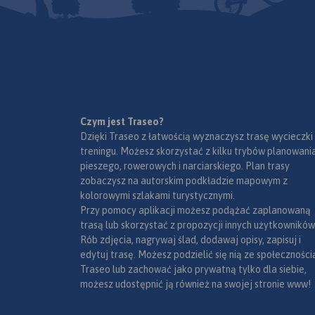
pomiędzy Radomiem a Wisłą
oraz kilka mniejszych
obszarów leśnych,
znajdujących się w okolicach
Pionek i Zwolenia. Największe z
nich to uroczyska Miodne i
Policzna. Integralnie związana
z Puszczą Kozienicką jest
Czym jest Traseo?
Puszczę Kozienicką najlepiej
lewobrzeżna część doliny
Dzięki Traseo z łatwością wyznaczysz trasę wycieczki
zwiedzać na rowerze. Warto
Wisły, od wysokości Puław do
treningu. Możesz skorzystać z kilku trybów planowania
przy tym skorzystać z
ujścia Radomki. Na jej
pieszego, rowerowych i narciarskiego. Plan trasy
wytyczonych w terenie i
obrzeżach znajdują się miasta
zobaczysz na autorskim podkładzie mapowym z
zaznaczonych na mapie
Kozienice, Pionki i Zwoleń.
kolorowymi szlakami turystycznymi.
szlaków rowerowych. Jest to
Najcenniejsze fragmenty
Przy pomocy aplikacji możesz podążać zaplanowaną
również atrakcyjne miejsce na
Puszczy objęte są ochroną w
trasą lub skorzystać z propozycji innych użytkowników
spacery.
postaci rezerwatów i
Rób zdjęcia, nagrywaj ślad, dodawaj opisy, zapisuj i
Kozienickiego Parku
edytuj trasę. Możesz podzielić się nią ze społeczności
Rok wydania: 2012
Krajobrazowego.
Traseo lub zachować jako prywatną tylko dla siebie,
możesz udostępnić ją również na swojej stronie www!