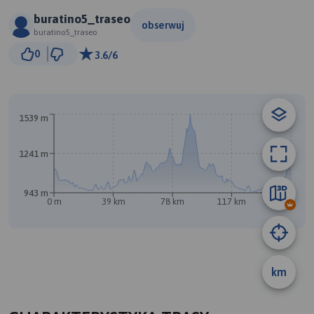
buratino5_traseo
obserwuj
buratino5_traseo
10 km
0
3.6/6
© Traseo Map
© OpenMapTiles
© OpenStreetMap contributors
1539 m
1241 m
943 m
0 m
39 km
78 km
117 km
156 km
B
A
km