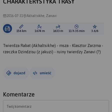
CHARAKTERYSTYKA TRASY
2016-07-31
Akhaltsikhe, Zanavi
Długość trasy:
Suma przewyższeń:
Suma spadków:
Średni czas potrzebny 
Ocena tras
156 km
1674 m
1633 m
11 h 35 min
3.6/6
Twierdza Rabat (Akhaltsikhe) - msza - Klasztor Zarzma -
rzeczka Dzindzisu (z jakuzi) - ruiny twierdzy Zanavi (?)
dojazd
umieść
Komentarze
Twój komentarz