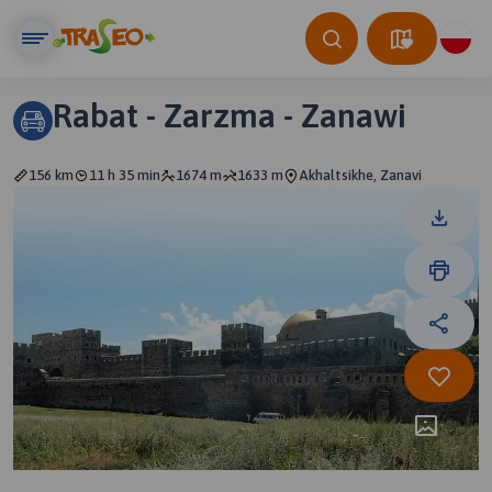
Rabat - Zarzma - Zanawi
156 km
11 h 35 min
1674 m
1633 m
Akhaltsikhe, Zanavi