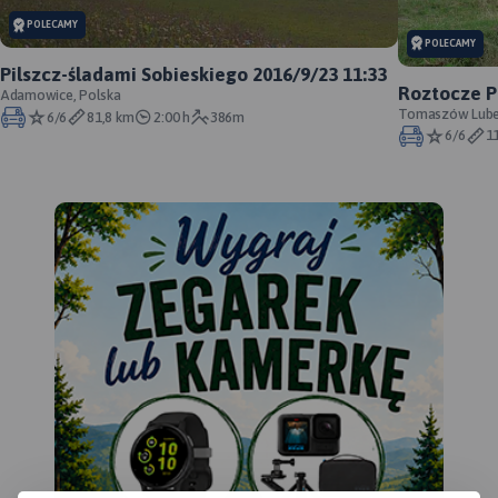
POLECAMY
POLECAMY
Pilszcz-śladami Sobieskiego 2016/9/23 11:33
Roztocze P
Adamowice, Polska
cmentarze
Tomaszów Lubels
6/6
81,8 km
2:00 h
386m
6/6
1