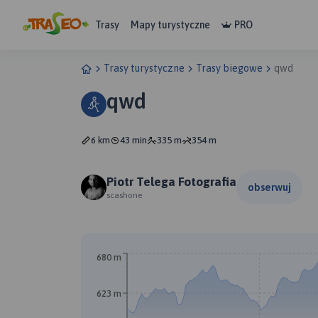
Trasy
Mapy turystyczne
PRO
Trasy turystyczne
Trasy biegowe
qwd
qwd
6 km
43 min
335 m
354 m
Piotr Telega Fotografia
obserwuj
scashone
680 m
623 m