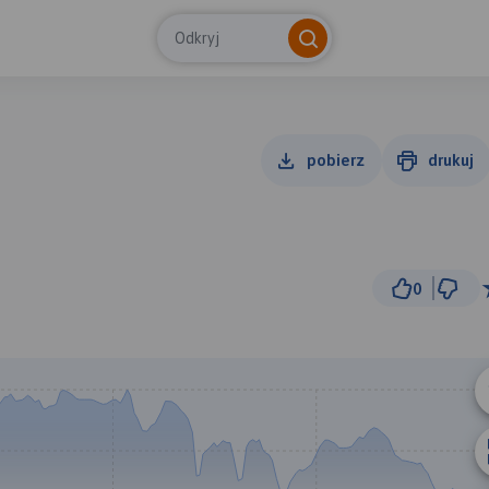
Odkryj
pobierz
drukuj
0
300 m
© Traseo Map
© OpenMapTiles
© OpenStreetMap cont