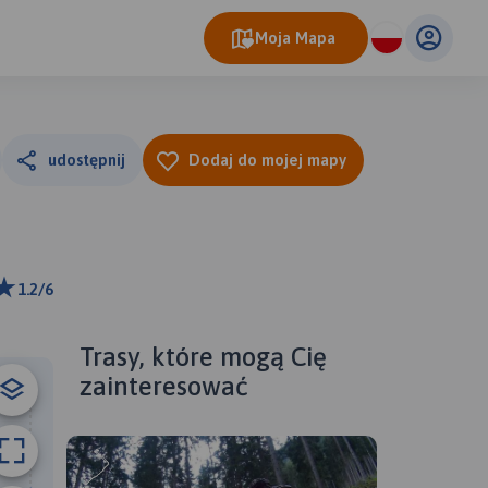
Moja Mapa
udostępnij
Dodaj do mojej mapy
1.2/6
ributors
Trasy, które mogą Cię
zainteresować