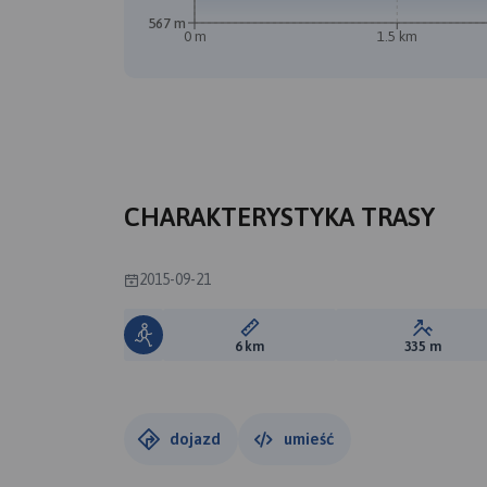
567 m
0 m
1.5 km
A
B
CHARAKTERYSTYKA TRASY
2015-09-21
Długość trasy:
Suma prz
6 km
335 m
dojazd
umieść