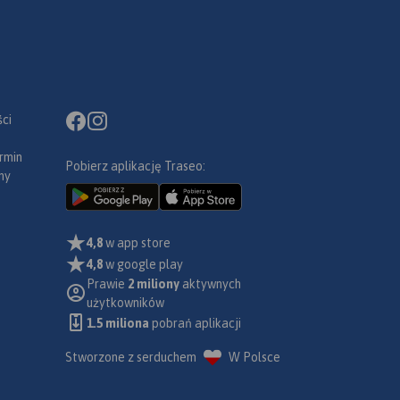
ci
rmin
Pobierz aplikację Traseo:
ny
4,8
w app store
4,8
w google play
Prawie
2 miliony
aktywnych
użytkowników
1.5 miliona
pobrań aplikacji
Stworzone z serduchem
W Polsce