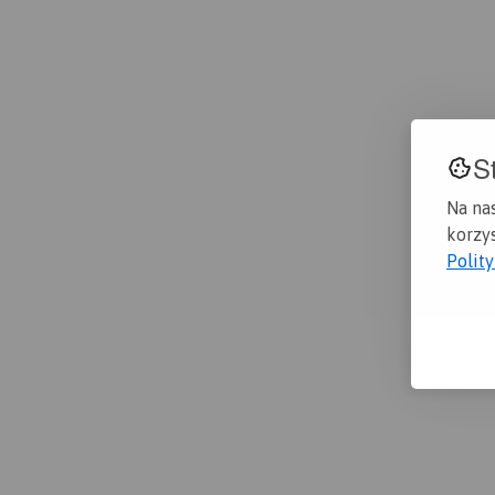
S
Na na
korzys
Polit