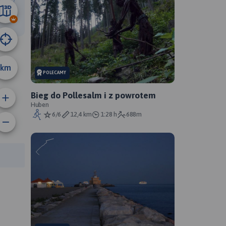
6 km
km
POLECAMY
Bieg do Pollesalm i z powrotem
Huben
6/6
12,4 km
1:28 h
688m
anie trasy:
a trasy: