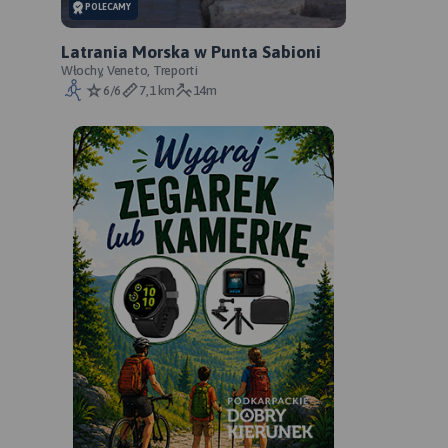
POLECAMY
Latrania Morska w Punta Sabioni
Włochy, Veneto, Treporti
6/6
7,1 km
14m