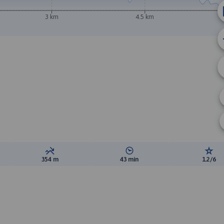
3 km
4.5 km
ewyższeń:
Suma spadków:
Średni czas potrzebny na pokon
Ocen
354 m
43 min
1.2/6