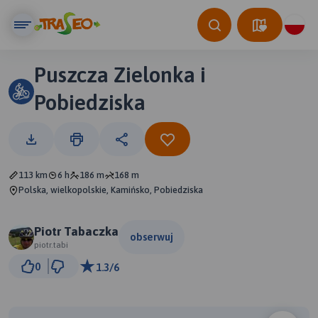
Puszcza Zielonka i
Pobiedziska
113 km
6 h
186 m
168 m
Polska, wielkopolskie, Kamińsko, Pobiedziska
Piotr Tabaczka
obserwuj
piotr.tabi
10 km
0
1.3/6
© Traseo Map
© OpenMapTiles
© OpenStreetMap contributors