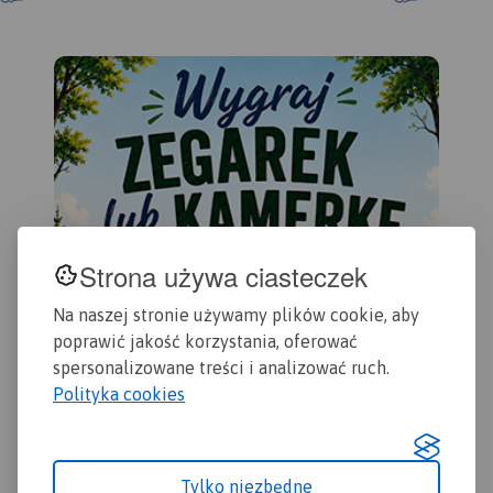
uwz
rowerowymi. Obszar mapy
Obejmuje zasięgiem Stęszew,
nie
obejmuje teren Parku
Środę Wielkopolską,
tur
Krajobrazowego Puszczy
Kostrzyn.
ora
Zielonki oraz Park
Rok
Krajobrazowy Promno.
Strona używa ciasteczek
Na naszej stronie używamy plików cookie, aby
poprawić jakość korzystania, oferować
spersonalizowane treści i analizować ruch.
Polityka cookies
Tylko niezbędne