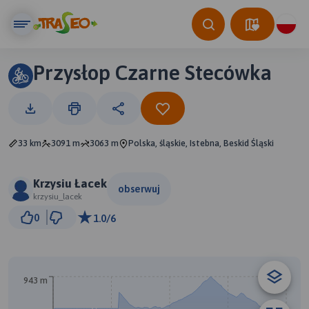
Przysłop Czarne Stecówka
33 km
3091 m
3063 m
Polska, śląskie, Istebna, Beskid Śląski
Krzysiu Łacek
obserwuj
krzysiu_lacek
2 km
0
1.0/6
© Traseo Map
© OpenMapTiles
© OpenStreetMap contributors
943 m