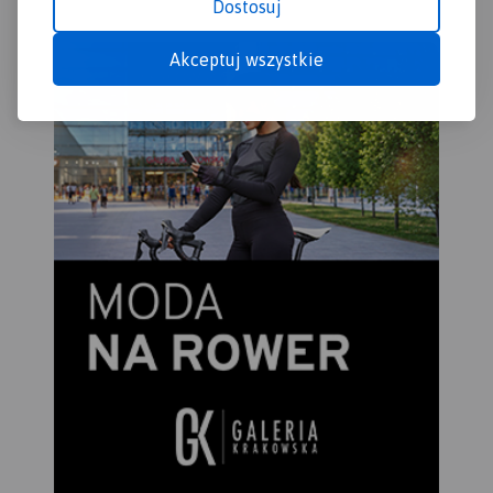
można zakupić w aplikacji
Dostosuj
niezbędne turyście podczas
Traseo na urządzenia
wędrówek górskich. Mapa
mobilne.
Rok wydania 2022
Akceptuj wszystkie
zawiera również wyciągi
narciarskie wraz z trasami
zjazdowymi. Sprawdzi się we
wszystkich 4 porach roku!