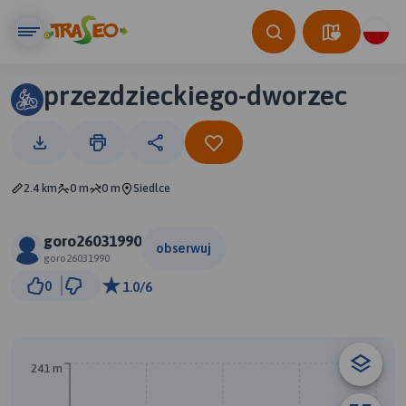
przezdzieckiego-dworzec
2.4 km
0 m
0 m
Siedlce
goro26031990
obserwuj
goro26031990
500 m
0
1.0/6
© Traseo Map
© OpenMapTiles
© OpenStreetMap contributors
A
241 m