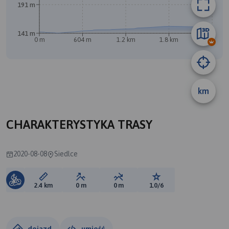
191 m
141 m
0 m
604 m
1.2 km
1.8 km
2.4 km
km
B
CHARAKTERYSTYKA TRASY
2020-08-08
Siedlce
Długość trasy:
Suma przewyższeń:
Suma spadków:
Ocena trasy:
2.4 km
0 m
0 m
1.0/6
dojazd
umieść