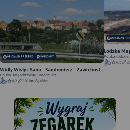
OFICJALNY PR
Łódzka Mag
Polska, łódzkie,
OFICJALNY PRZEBIEG
POLECAMY
6/6
2
Widły Wisły i Sanu - Sandomierz - Zawichost -
Annopol - oficjalny przebieg
Polska, świętokrzyskie, Sandomierz
6/6
101 km
458m