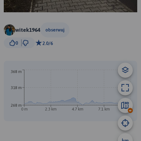
witek1964
obserwuj
500 m
0
2.0/6
© Traseo Map
© OpenMapTiles
© OpenStreetMap contributors
368 m
318 m
268 m
0 m
2.3 km
4.7 km
7.1 km
9.5 km
B
A
km