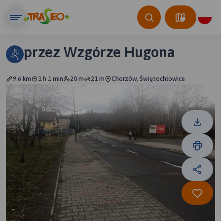
przez Wzgórze Hugona
9.6 km
1 h 1 min
20 m
21 m
Chorzów, Świętochłowice