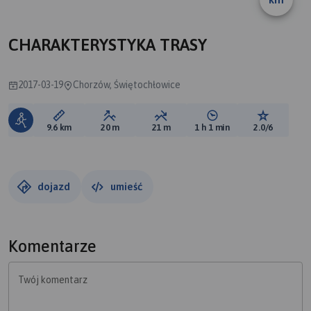
CHARAKTERYSTYKA TRASY
2017-03-19
Chorzów, Świętochłowice
Długość trasy:
Suma przewyższeń:
Suma spadków:
Średni czas potrzebny 
Ocena tras
9.6 km
20 m
21 m
1 h 1 min
2.0/6
dojazd
umieść
Komentarze
Twój komentarz