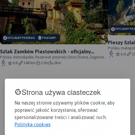
OFICJALNY PR
OFICJALNY PRZEBIEG
POLECAMY
Pieszy Szla
przebieg s
Polska, małopol
Szlak Zamków Piastowskich - oficjalny
Morsko; Ogrodzie
6/6
1
przebieg
Polska, dolnośląskie, Rezerwat przyrody Góra Choina, Zagórze
Śląskie, powiat wałbrzyski
6/6
148 km
2 dni
3km
Strona używa ciasteczek
Na naszej stronie używamy plików cookie, aby
poprawić jakość korzystania, oferować
spersonalizowane treści i analizować ruch.
Polityka cookies