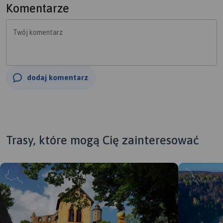
Wieża Asinelli jest otwarta dla zwiedzających i jest
Komentarze
świetnym punktem widokowym. W środku do przebycia
jest 498 stopni. Druga z wież, Garisenda, słynie ze swojej..
Twój komentarz
krzywizny.
dodaj komentarz
Trasy, które mogą Cię zainteresować