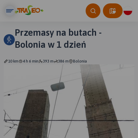
Przemasy na butach -
Bolonia w 1 dzień
10 km
4 h 6 min
393 m
386 m
Bolonia