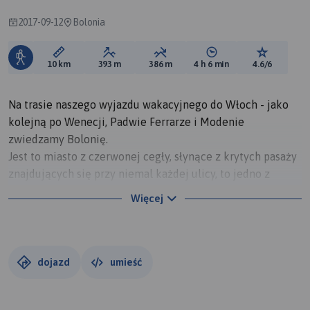
2017-09-12
Bolonia
Długość trasy:
Suma przewyższeń:
Suma spadków:
Średni czas potrzebny 
Ocena tras
10 km
393 m
386 m
4 h 6 min
4.6/6
Na trasie naszego wyjazdu wakacyjnego do Włoch - jako
kolejną po Wenecji, Padwie Ferrarze i Modenie
zwiedzamy Bolonię.
Jest to miasto z czerwonej cegły, słynące z krytych pasaży
znajdujących się przy niemal każdej ulicy, to jedno z
najciekawszych miejsc do odwiedzenia we Włoszech.
Więcej
Dzięki pasażom można je zwiedzić bez męczenia się w
mocnym słońcu.
Bolonia przez wieki kojarzona była z wieżami, Dzisiaj
niestety nie zachowało się wiele z nich, chociaż miasto
dojazd
umieść
kojarzone jest przede wszystkim z dwiema wieżami
znajdującymi się tuż obok siebie, Asinelli oraz Garisenda.