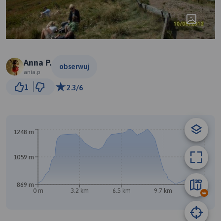
Anna P.
obserwuj
ania.p
1 km
1
2.3/6
© Traseo Map
© OpenMapTiles
© OpenStreetMap contributors
1248 m
1059 m
869 m
0 m
3.2 km
6.5 km
9.7 km
13 km
A
B