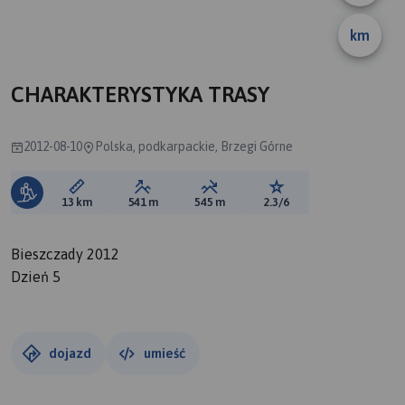
km
CHARAKTERYSTYKA TRASY
2012-08-10
Polska, podkarpackie, Brzegi Górne
Długość trasy:
Suma przewyższeń:
Suma spadków:
Ocena trasy:
13 km
541 m
545 m
2.3/6
Bieszczady 2012
Dzień 5
dojazd
umieść