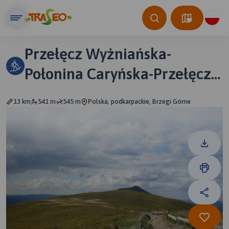
Przełęcz Wyżniańska-
Połonina Caryńska-Przełęcz
Wyżniańska
13 km
541 m
545 m
Polska, podkarpackie, Brzegi Górne