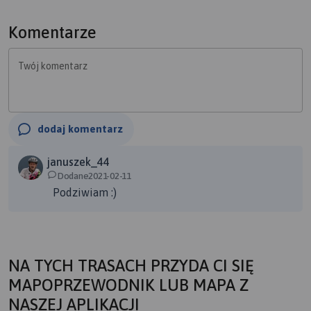
Widoki petarda dla tych co lubią rowerem po śniegu -
polecam.
Komentarze
Start i Meta w Kowarach na rynku.
Twój komentarz
dodaj komentarz
januszek_44
Dodane2021-02-11
Podziwiam :)
NA TYCH TRASACH PRZYDA CI SIĘ
MAPOPRZEWODNIK LUB MAPA Z
NASZEJ APLIKACJI