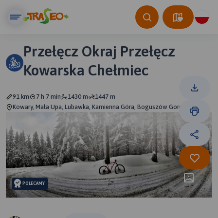
Przełęcz Okraj Przełęcz
Kowarska Chełmiec
91 km
7 h 7 min
1430 m
1447 m
Kowary, Mała Upa, Lubawka, Kamienna Góra, Boguszów Gorce
POLECAMY