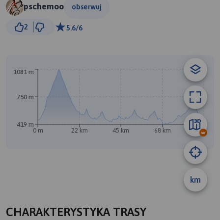
pschemoo
obserwuj
5 km
2
5.6/6
© Traseo Map
© OpenMapTiles
© OpenStreetMap contributors
1081 m
B
A
750 m
419 m
0 m
22 km
45 km
68 km
91 km
km
CHARAKTERYSTYKA TRASY