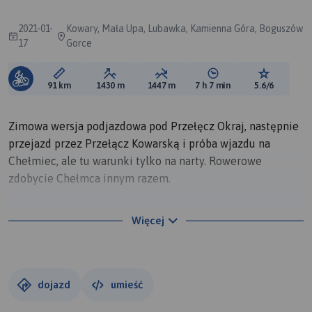
2021-01-
Kowary, Mała Upa, Lubawka, Kamienna Góra, Boguszów
17
Gorce
Długość trasy:
Suma przewyższeń:
Suma spadków:
Średni czas potrzebny 
Ocena tras
91 km
1430 m
1447 m
7 h 7 min
5.6/6
Zimowa wersja podjazdowa pod Przełęcz Okraj, następnie
przejazd przez Przełącz Kowarską i próba wjazdu na
Chełmiec, ale tu warunki tylko na narty. Rowerowe
zdobycie Chełmca innym razem.
Warunki mocno zimowe i mroźne -12C i dużo głębokiego
Więcej
śniegu. Przełęcz Okraj rowerem przejezdna ale pod
warunkiem, że auta nie rozjeżdżą trasy - później robi się
mniej komfortowo zwłaszcza na zjeździe - rower pływa w
koleinach.
dojazd
umieść