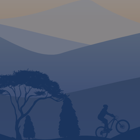
rowerowymi. Obszar mapy
turystyczno-krajoz
obejmuje teren Parku
informacje praktyc
Krajobrazowego Puszczy
Wydania 2017
Zielonki oraz Park
Krajobrazowy Promno.