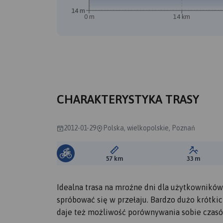
14 m
0 m
14 km
CHARAKTERYSTYKA TRASY
2012-01-29
Polska, wielkopolskie, Poznań
Długość trasy:
Suma prz
57 km
33 m
Idealna trasa na mroźne dni dla użytkowników
spróbować się w przełaju. Bardzo dużo krótkic
daje też możliwość porównywania sobie czasó