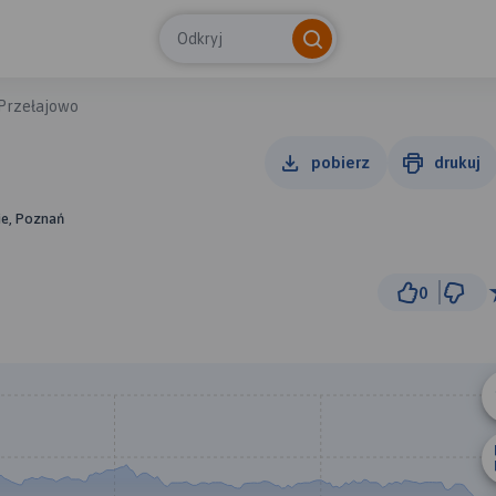
Odkryj
Przełajowo
pobierz
drukuj
ie, Poznań
0
1 km
© Traseo Map
© OpenMapTiles
© OpenStreetMap cont