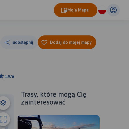
Moja Mapa
udostępnij
Dodaj do mojej mapy
1.9/6
ributors
Trasy, które mogą Cię
zainteresować