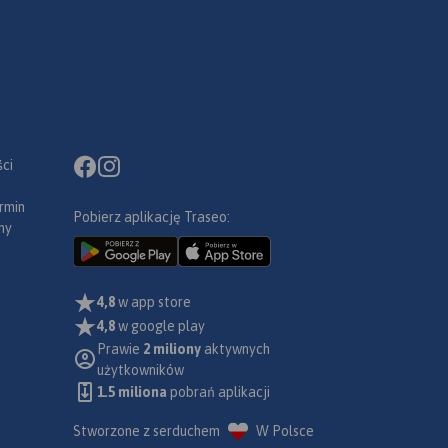
ci
rmin
Pobierz aplikację Traseo:
ny
4,8
w app store
4,8
w google play
Prawie
2 miliony
aktywnych
użytkowników
1.5 miliona
pobrań aplikacji
Stworzone z serduchem
W Polsce