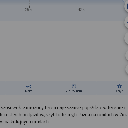
28 km
42 km
B
A
ewyższeń:
Suma spadków:
Średni czas potrzebny na pokon
Ocen
49 m
2 h 35 min
1.9/6
 szosówek. Zmrożony teren daje szanse pojeździć w terenie i
h i ostrych podjazdów, szybkich singli. Jazda na rundach w Żu
w na kolejnych rundach.