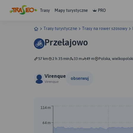
Trasy
Mapy turystyczne
PRO
Trasy turystyczne
Trasy na rower szosowy
Przełajowo
57 km
2 h 35 min
33 m
49 m
Polska, wielkopolsk
Virenque
obserwuj
Virenque
114 m
64 m