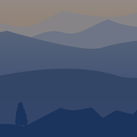
nawcze oraz
zne.
Rok