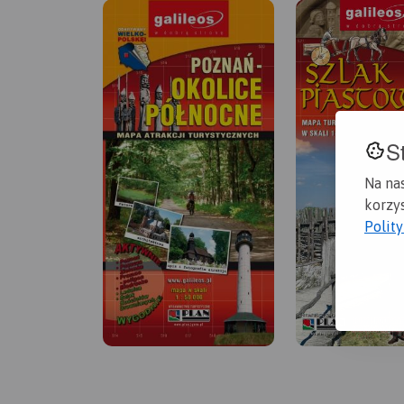
S
Na na
korzys
Polit