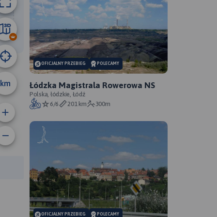
8.5 km
OFICJALNY PRZEBIEG
POLECAMY
km
Łódzka Magistrala Rowerowa NS
Polska, łódzkie, Łódź
6/6
201 km
300m
anie trasy:
a trasy:
OFICJALNY PRZEBIEG
POLECAMY