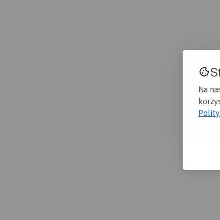
S
Na na
korzys
Polit