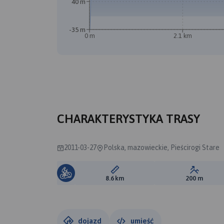
40 m
-35 m
0 m
2.1 km
CHARAKTERYSTYKA TRASY
2011-03-27
Polska, mazowieckie, Pieścirogi Stare
Długość trasy:
Suma prz
8.6 km
200 m
dojazd
umieść