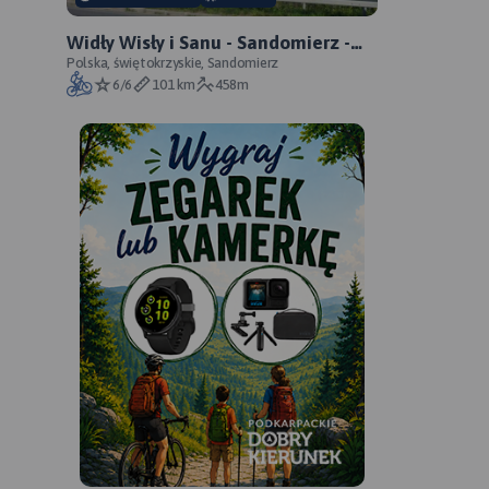
Widły Wisły i Sanu - Sandomierz -
Zawichost - Annopol - oficjalny
Polska, świętokrzyskie, Sandomierz
6/6
101 km
458m
przebieg