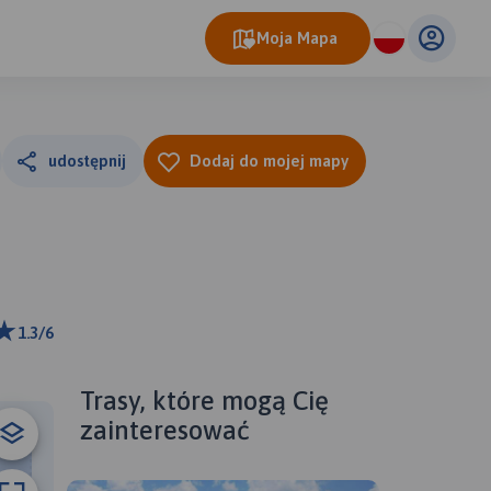
Moja Mapa
udostępnij
Dodaj do mojej mapy
1.3/6
ributors
Trasy, które mogą Cię
zainteresować