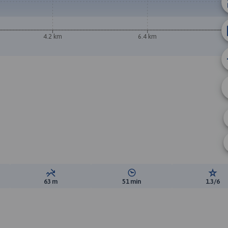
4.2 km
6.4 km
ewyższeń:
Suma spadków:
Średni czas potrzebny na pokon
Ocen
63 m
51 min
1.3/6