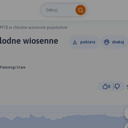
Odkryj
MTB w chlodne wiosenne popoludnie
lodne wiosenne
pobierz
drukuj
Pieścirogi Stare
0
500 m
© Traseo Map
© OpenMapTiles
© OpenStreetMap cont