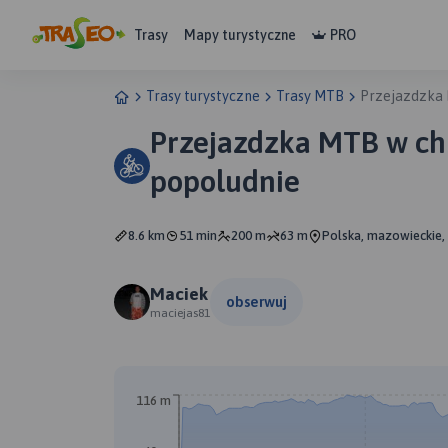
Trasy
Mapy turystyczne
PRO
Trasy turystyczne
Trasy MTB
Przejazdzka 
Przejazdzka MTB w ch
popoludnie
8.6 km
51 min
200 m
63 m
Polska, mazowieckie, 
Maciek
obserwuj
maciejas81
A
B
116 m