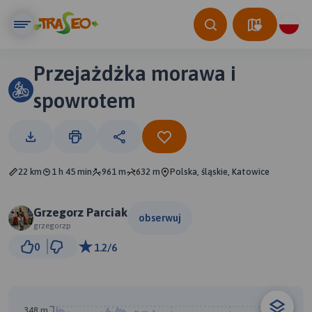
Przejażdżka morawa i
spowrotem
22 km
1 h 45 min
961 m
632 m
Polska, śląskie, Katowice
Grzegorz Parciak
obserwuj
grzegorzp
1 km
0
1.2/6
© Traseo Map
© OpenMapTiles
© OpenStreetMap contributors
348 m