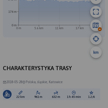
A
B
174 m
0 m
0 m
5.6 km
11 km
17 km
22 km
km
CHARAKTERYSTYKA TRASY
2018-05-28
Polska, śląskie, Katowice
Długość trasy:
Suma przewyższeń:
Suma spadków:
Średni czas potrzebny 
Ocena tras
22 km
961 m
632 m
1 h 45 min
1.2/6