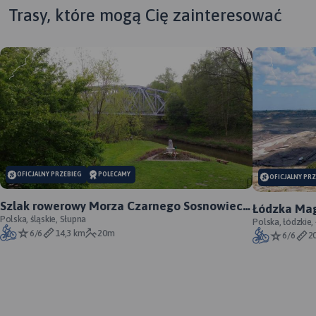
Trasy, które mogą Cię zainteresować
MAPA TURYSTYCZNA W
APLIKACJI TRASEO
OFICJALNY PRZEBIEG
POLECAMY
OFICJALNY PR
Szlak rowerowy Morza Czarnego Sosnowiec -
Łódzka Mag
oficjalny przebieg
Polska, śląskie, Słupna
Polska, łódzkie,
6/6
14,3 km
20m
6/6
2