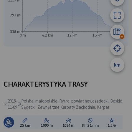
1257 m
797 m
338 m
0 m
6.2 km
12 km
18 km
25 km
km
CHARAKTERYSTYKA TRASY
2019-
Polska, małopolskie, Rytro, powiat nowosądecki, Beskid
11-09
Sądecki, Zewnętrzne Karpaty Zachodnie, Karpat
Długość trasy:
Suma przewyższeń:
Suma spadków:
Średni czas potrzebny 
Ocena tras
25 km
1090 m
1084 m
8 h 21 min
1.3/6