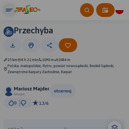
Przechyba
25 km
8 h 21 min
1090 m
1084 m
Polska, małopolskie, Rytro, powiat nowosądecki, Beskid Sądecki,
Zewnętrzne Karpaty Zachodnie, Karpat
Mariusz Majder
obserwuj
timson
2 km
0
1.3/6
© Traseo Map
© OpenMapTiles
© OpenStreetMap contributors
B
A