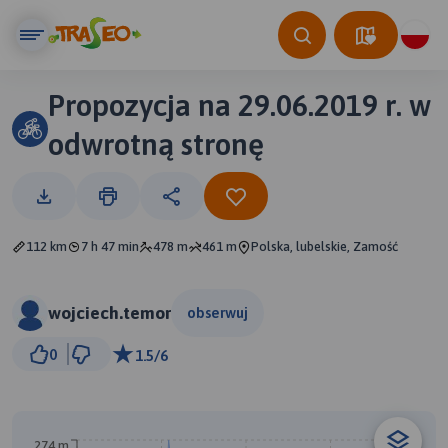
Propozycja na 29.06.2019 r. w
odwrotną stronę
112 km
7 h 47 min
478 m
461 m
Polska, lubelskie, Zamość
wojciech.temor
obserwuj
10 km
0
1.5/6
© Traseo Map
© OpenMapTiles
© OpenStreetMap contributors
A
B
274 m