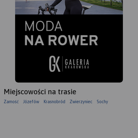
Miejscowości na trasie
Zamość
Józefów
Krasnobród
Zwierzyniec
Sochy