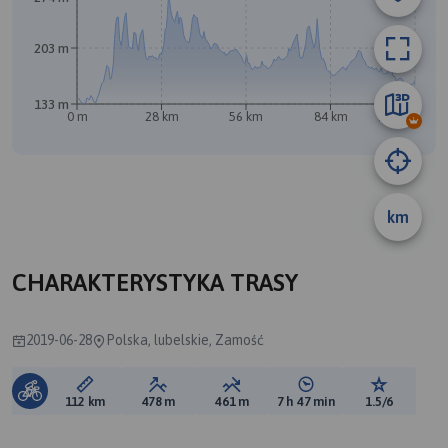
203 m
133 m
0 m
28 km
56 km
84 km
112 km
km
CHARAKTERYSTYKA TRASY
2019-06-28
Polska, lubelskie, Zamość
Długość trasy:
Suma przewyższeń:
Suma spadków:
Średni czas potrzebny 
Ocena tras
112 km
478 m
461 m
7 h 47 min
1.5/6