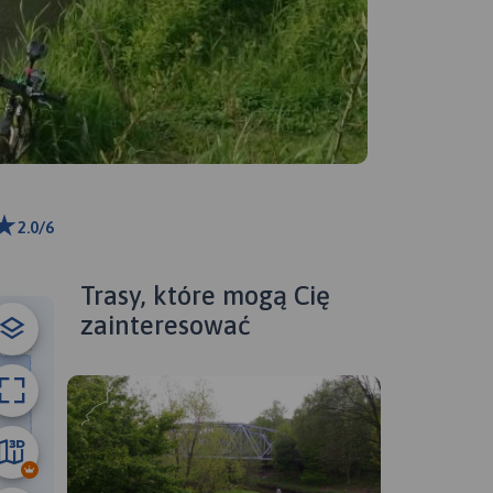
2.0/6
ributors
Trasy, które mogą Cię
zainteresować
50 km