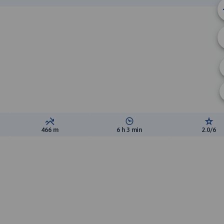
ewyższeń:
Suma spadków:
Średni czas potrzebny na pokon
Ocen
466 m
6 h 3 min
2.0/6