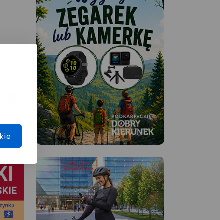
APA
kie