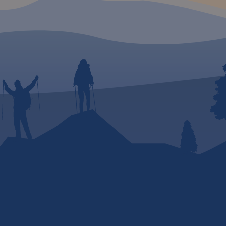
szystko
a rozwój
ystyka
py
 na
odzie,
Kraków
ania: