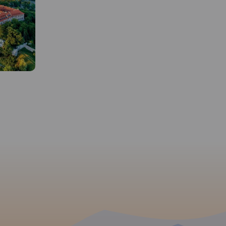
MAPA TURYSTYCZNA W
APLIKACJI TRASEO
 W
MAPA TURYSTYCZNA W
APLIKACJI TRASEO
Najnowszy Plan Krakowa,
obejmuje cały Kraków w
granicach administracyjnych
o i Pasma
Mapa Dolinki Podkrako
wraz z obrzeżami oraz część
e od
przedstawia najciekaws
Wieliczki, Skawiny, Zabierzowa.
ss w skali
tereny rekreacyjne na p
Aktualny, uzupełniony plan
azem i
od Krakowa. Obejmuje
miasta Krakowa przedstawiono
 szlaków
malownicze wąwozy i d
w skali 1:20 000.
szarze
południowej części Jury
Plan prezentuje aktualną sieć
cerowych,
Krakowsko-Częstochows
komunikacji publicznej oraz
h jak i
Jest to obszar Ojcowski
spis wszystkich ulic. Na mapie
aków.
Rok
Parku Narodowego, Par
zaznaczono sieć tras
Krajobrazowego Dolinki
rowerowych.
Rok wydania
Krakowskie oraz Tenczy
2022
Parku Krajobrazowego. 
te obfitują w ciekawe f
rzeźby krasowej, piękne