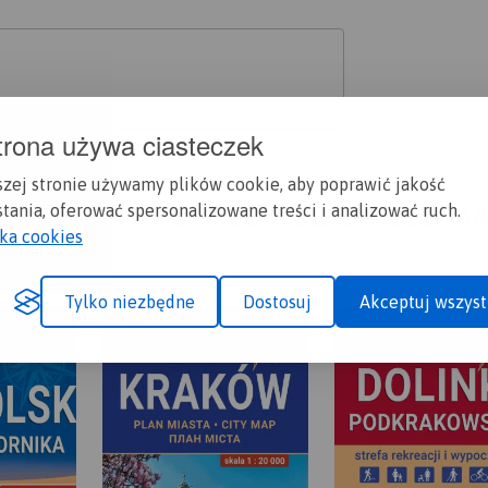
trona używa ciasteczek
szej stronie używamy plików cookie, aby poprawić jakość
A CI SIĘ MAPOPRZEWODNIK LUB M
tania, oferować spersonalizowane treści i analizować ruch.
yka cookies
Tylko niezbędne
Dostosuj
Akceptuj wszyst