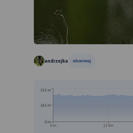
andrzejka
obserwuj
322 m
161 m
0 m
0 m
12 km