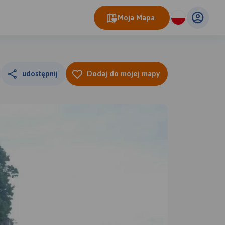
Moja Mapa
udostępnij
Dodaj do mojej mapy