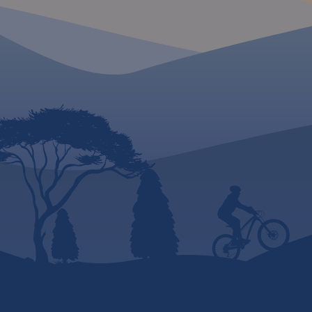
MAPA TURYSTYCZNA
APLIKACJI TRASEO
Mapa Krakowa i oko
MAPA TURYSTYCZNA W
APLIKACJI TRASEO
przedstawia najważ
tereny rekreacyjne t
m.in. Puszczę Niepo
Szlak Orlich Gniazd to
Dolinki Podkrakowsk
„rowerowy klasyk”. Jest jednym
Ojcowski Park Naro
z najbardziej rozpoznawalnych
Obszar mapy "Okoli
szlaków rowerowych w kraju,
Krakowa" zamknięty 
cieszącym się ugruntowaną
Bochnię na wschodz
renomą i dużą popularnością
Wadowice na zacho
zarówno wśród rowerzystów o
Sułoszową na półno
sportowym zacięciu, jak i
Myślenice na połud
miłośników turystyki
wydania: 2022
rowerowej. Aktualny na rok
2020 i szczegółowy przebieg
szlaku pokazano na mapach,
które poza pełną treścią
turystyczną, uwzględniają
istotne dla rowerzystów