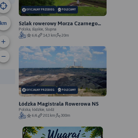
OFICJALNY PRZEBIEG
POLECAMY
km
Szlak rowerowy Morza Czarnego
Sosnowiec - oficjalny przebieg
Polska, śląskie, Słupna
6/6
14,3 km
20m
anie trasy:
a trasy:
OFICJALNY PRZEBIEG
POLECAMY
Łódzka Magistrala Rowerowa NS
Polska, łódzkie, Łódź
6/6
201 km
300m