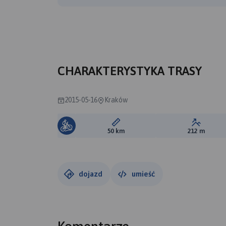
CHARAKTERYSTYKA TRASY
2015-05-16
Kraków
Długość trasy:
Suma prz
50 km
212 m
dojazd
umieść