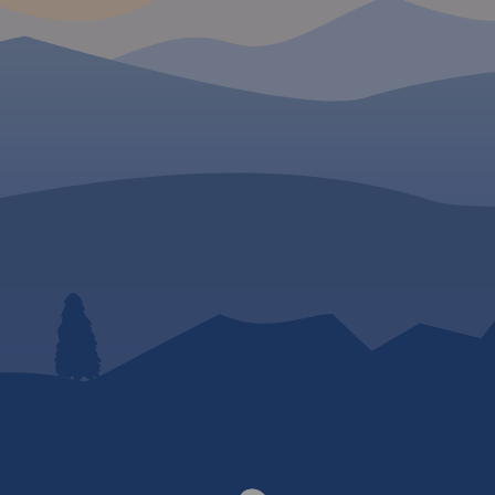
 W
krajobrazy i zabytki. W
to wpływa korzystnie n
turystyki. Szczególnie
lic
popularna jest tutaj tur
niejsze
rowerowa, piesza oraz
ego rejonu,
wspinaczka. Zasięg ma
łomicką,
wyznaczają: Sułoszowa
ie i
północy, Rudno na zach
dowy.
Mników na południu i 
ce
na wschodzie.
Rok wyd
jest przez
2024
ie,
dzie,
cy oraz
niu.
Rok