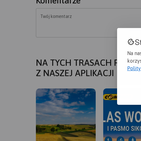
Komentarze
Twój komentarz
S
Na na
NA TYCH TRASACH PRZYD
korzys
Polit
Z NASZEJ APLIKACJI