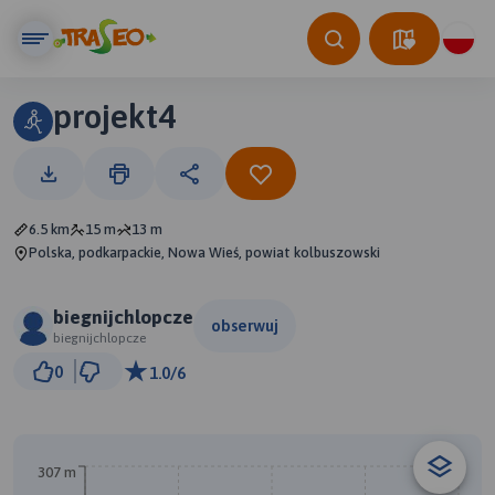
projekt4
6.5 km
15 m
13 m
Polska, podkarpackie, Nowa Wieś, powiat kolbuszowski
biegnijchlopcze
obserwuj
biegnijchlopcze
500 m
0
1.0/6
© Traseo Map
© OpenMapTiles
© OpenStreetMap contributors
307 m