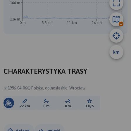
166 m
B
116 m
0 m
5.5 km
11 km
16 km
22 km
km
CHARAKTERYSTYKA TRASY
1986-04-06
Polska, dolnośląskie, Wrocław
Długość trasy:
Suma przewyższeń:
Suma spadków:
Ocena trasy:
22 km
0 m
0 m
1.0/6
dojazd
umieść