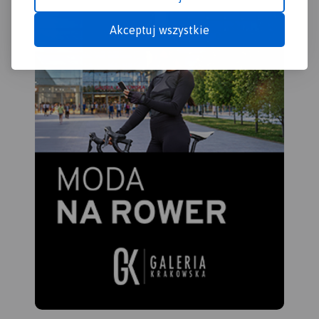
śro
„Pr
Akceptuj wszystkie