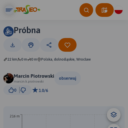
Próbna
22 km
0 m
0 m
Polska, dolnośląskie, Wrocław
Marcin Piotrowski
obserwuj
marcin.k.piotrowski
2 km
0
1.0/6
© Traseo Map
© OpenMapTiles
© OpenStreetMap contributors
A
216 m