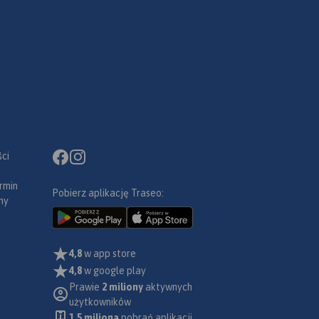
ci
rmin
Pobierz aplikację Traseo:
ny
4,8
w app store
4,8
w google play
Prawie
2 miliony
aktywnych
użytkowników
1.5 miliona
pobrań aplikacji