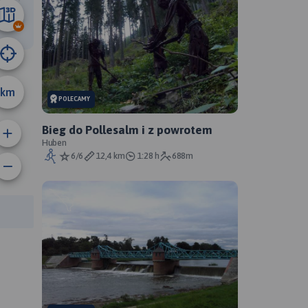
7.4 km
km
POLECAMY
Bieg do Pollesalm i z powrotem
Huben
6/6
12,4 km
1:28 h
688m
rasy: