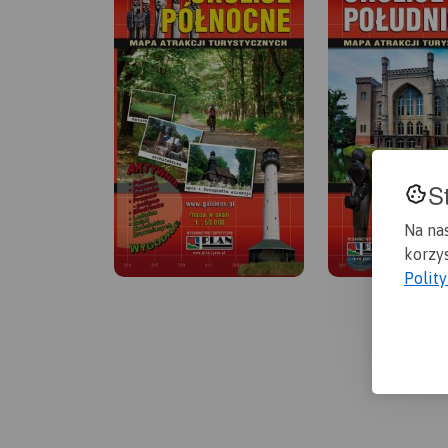
S
Na na
korzys
Polit