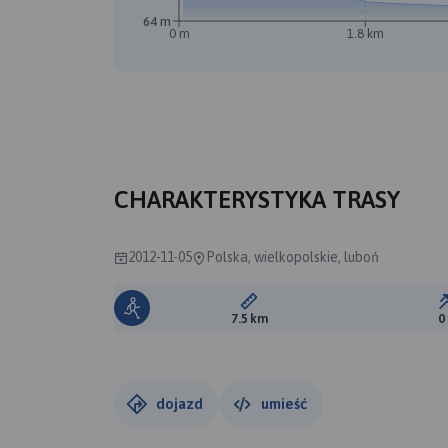
64 m
0 m
1.8 km
CHARAKTERYSTYKA TRASY
2012-11-05
Polska, wielkopolskie, luboń
Długość trasy:
7.5 km
0
dojazd
umieść