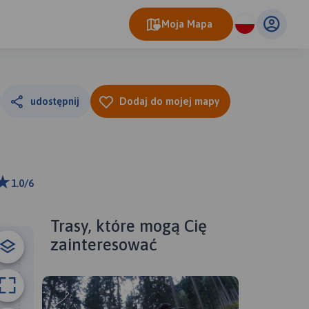
Moja Mapa
udostępnij
Dodaj do mojej mapy
1.0/6
ributors
Trasy, które mogą Cię
zainteresować