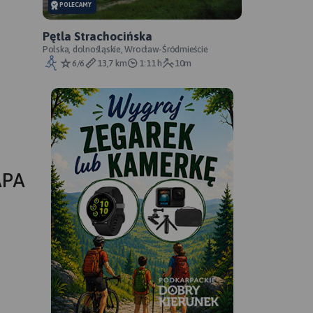
POLECAMY
Pętla Strachocińska
Polska, dolnośląskie, Wrocław-Śródmieście
6/6
13,7 km
1:11 h
10m
APA