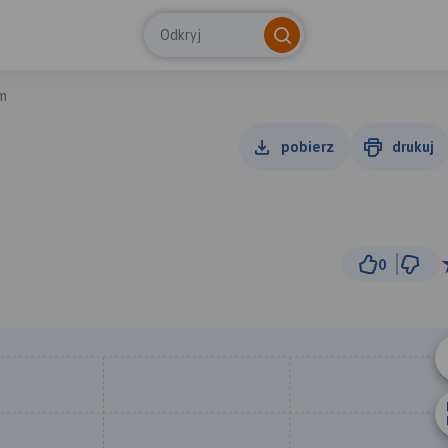
Odkryj
m
pobierz
drukuj
0
2 km
© Traseo Map
© OpenMapTiles
© OpenStreetMap cont
A