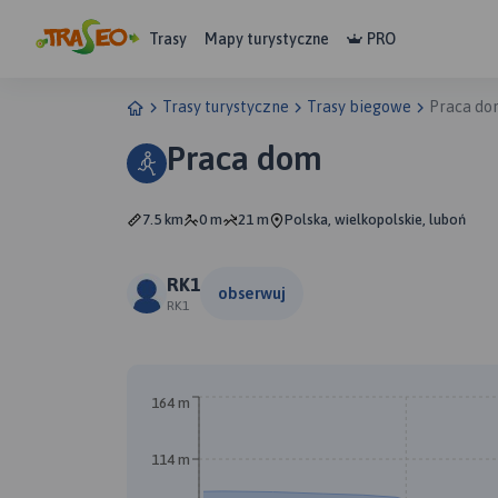
Trasy
Mapy turystyczne
PRO
Trasy turystyczne
Trasy biegowe
Praca do
Praca dom
7.5 km
0 m
21 m
Polska, wielkopolskie, luboń
RK1
obserwuj
RK1
164 m
114 m