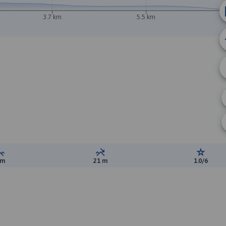
3.7 km
5.5 km
B
Suma przewyższeń:
Suma spadków:
Ocena t
 m
21 m
1.0/6