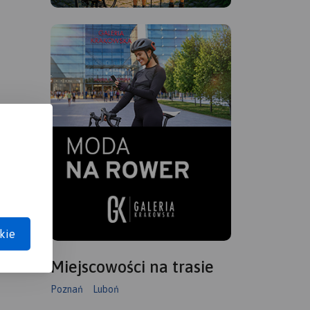
kie
Miejscowości na trasie
Poznań
Luboń