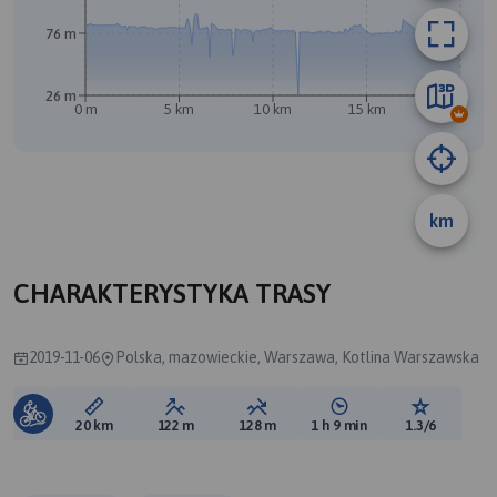
76 m
26 m
0 m
5 km
10 km
15 km
20 km
km
A
CHARAKTERYSTYKA TRASY
2019-11-06
Polska, mazowieckie, Warszawa, Kotlina Warszawska
Długość trasy:
Suma przewyższeń:
Suma spadków:
Średni czas potrzebny 
Ocena tras
20 km
122 m
128 m
1 h 9 min
1.3/6