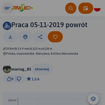
Praca 05-11-2019 powrót
20 km
1 h 9 min
122 m
128 m
Polska, mazowieckie, Warszawa, Kotlina Warszawska
mariog_83
obserwuj
5 km
0
1.3/6
© Traseo Map
© OpenMapTiles
© OpenStreetMap contributors
B
126 m