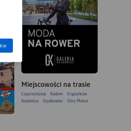
kie
Miejscowości na trasie
Częstochowa
Radom
Stąporków
Kozienice
Szydłowiec
Góry Mokre