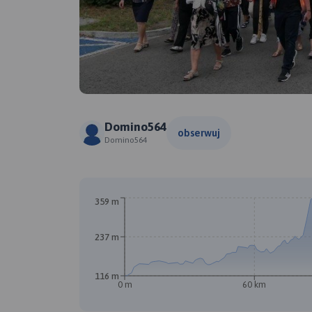
Domino564
obserwuj
Domino564
359 m
237 m
116 m
0 m
60 km