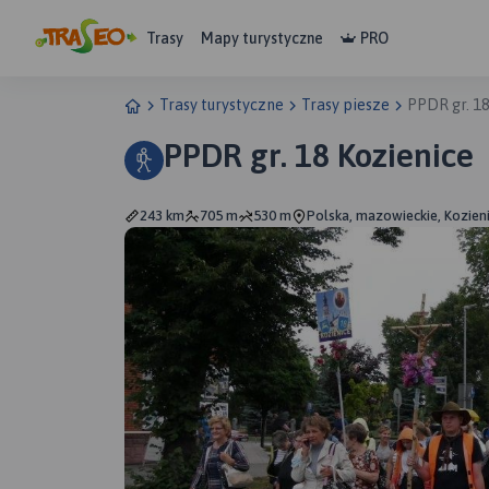
Trasy
Mapy turystyczne
PRO
Trasy turystyczne
Trasy piesze
PPDR gr. 18
PPDR gr. 18 Kozienice
243 km
705 m
530 m
Polska, mazowieckie, Kozien