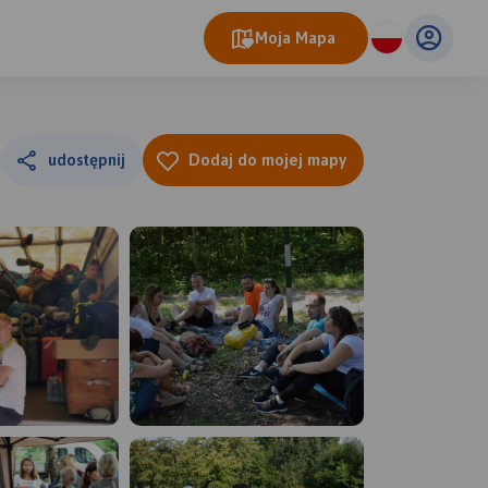
Moja Mapa
udostępnij
Dodaj do mojej mapy