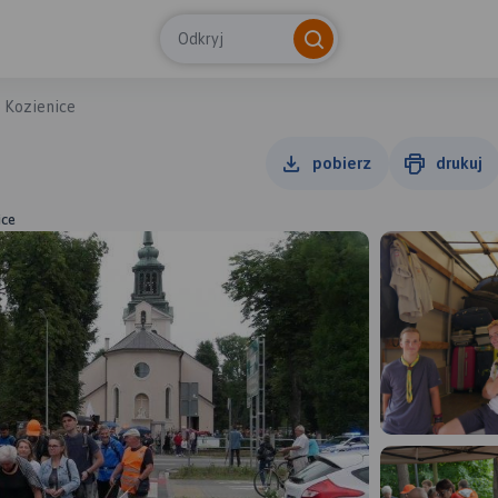
Odkryj
 Kozienice
pobierz
drukuj
ice