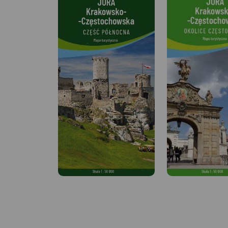
MAPA TURYSTYCZNA W
MAPA TURYSTYCZNA
APLIKACJI TRASEO
APLIKACJI TRASEO
Mapa przedstawia okolice
Szlak Orlich Gniazd 
jednego z największych
„rowerowy klasyk”. 
sztucznych zbiorników
z najbardziej rozp