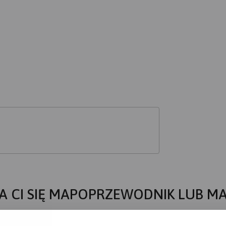
 nogach 244 km.
j Św. Krzyża w Kozienicach od 1 sierpnia w godzinach 18.30-19
A CI SIĘ MAPOPRZEWODNIK LUB M