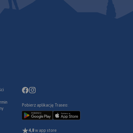
ci
rmin
Pobierz aplikację Traseo:
ny
4,8
w app store