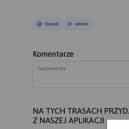
Jasnej Górze ofiarując swoje intencje mając z
Zapisy przyjmowane są w kancelarii parafialne
Telefon kontaktowy: 570 603 007
dojazd
umieść
Komentarze
Twój komentarz
NA TYCH TRASACH PRZYD
Z NASZEJ APLIKACJI