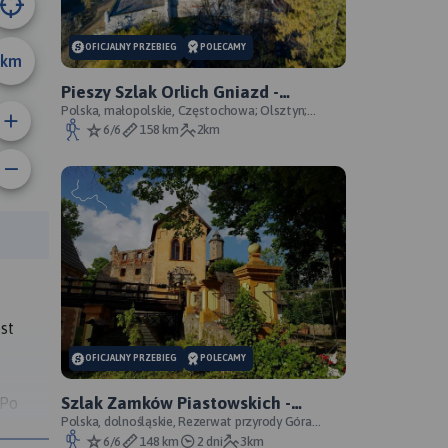
OFICJALNY PRZEBIEG
POLECAMY
km
Pieszy Szlak Orlich Gniazd -
oficjalny przebieg szlaku
Polska, małopolskie, Częstochowa; Olsztyn;
Mirów; Bobolice; Morsko; Ogrodzieniec; Pilica;
6/6
158 km
2km
Smoleń; By
rasy:
st
OFICJALNY PRZEBIEG
POLECAMY
Szlak Zamków Piastowskich -
 Po
oficjalny przebieg
Polska, dolnośląskie, Rezerwat przyrody Góra
 na
Choina, Zagórze Śląskie, powiat wałbrzyski
6/6
148 km
2 dni
3km