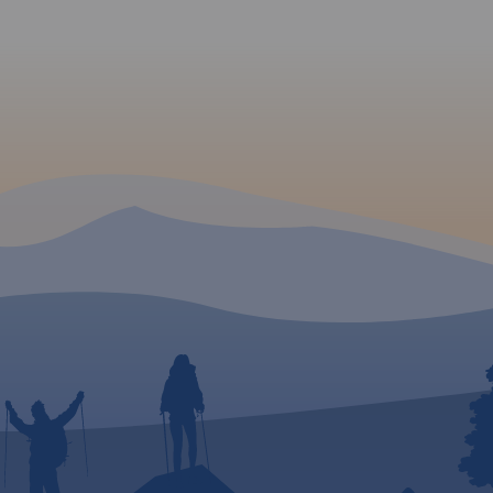
e i
odnicze,
 i
zyrody.