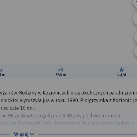
Suma przewyższeń:
Suma spadków:
Ocena t
5 m
530 m
4.4/6
zyża i św. Rodziny w Kozienicach oraz okolicznych parafii ziemi
enickiej wyruszyła już w roku 1990. Pielgrzymka z Kozienic je
rwa całe 10 dni.
z po Mszy Świętej o godzinie 9.00, aby po dwóch dniach
kiej na Eucharystii przy Seminarium Duchownym w Radomiu.
 sierpnia uklękną przed obrazem Matki Bożej Częstochowskiej
Więcej