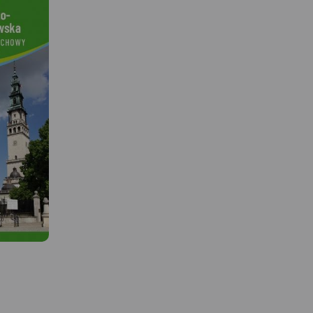
MAPA TURYSTYCZNA W
APLIKACJI TRASEO
Mapa Częstochowy i oko
 W
obejmuje swym zasięgi
zachodnie okolice
Częstochowy, a w nich 
to
Krajobrazowy Górnej Lis
Jest jednym
powiat lubliniecki, zawi
oznawalnych
dróg z numeracją, gran