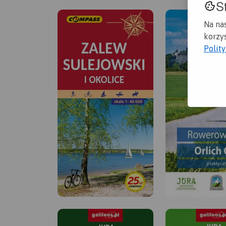
S
Na na
korzys
Polit