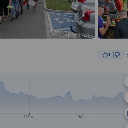
1
30 km
© Traseo Map
© OpenMapTiles
© OpenStreetMap cont
A
121 km
182 km
2