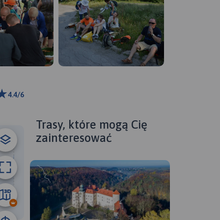
4.4/6
ributors
Trasy, które mogą Cię
zainteresować
43 km