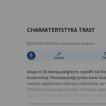
B
CHARAKTERYSTYKA TRASY
2023-08-04
Polska, mazowieckie, Kozienice
Długość trasy:
243 km
70
Grupę nr 18 tworzą pielgrzymi z parafii św. Kr
kozienickiej. Pierwsza pielgrzymka ziemi kozi
również najdłuższa w diecezji radomskiej, bo t
Pielgrzymi wyruszają na szlak 4 sierpnia zara
pielgrzymowania dołączyć do kolumny radoms
spędzeniu 10 dni na modlitwie i czuwaniu, 13