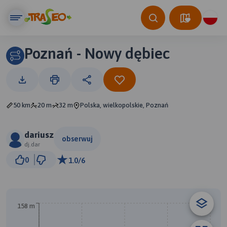
Poznań - Nowy dębiec
50 km
20 m
32 m
Polska, wielkopolskie, Poznań
dariusz
obserwuj
dj.dar
10 km
0
1.0/6
© Traseo Map
© OpenMapTiles
© OpenStreetMap contributors
B
158 m