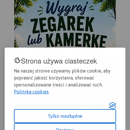
Krajobrazowego Puszczy
Kostrzyn.
ora
Zielonki oraz Park
Rok
Krajobrazowy Promno.
Strona używa ciasteczek
Na naszej stronie używamy plików cookie, aby
poprawić jakość korzystania, oferować
spersonalizowane treści i analizować ruch.
Polityka cookies
Tylko niezbędne