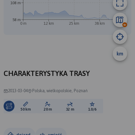
108 m
58 m
0 m
12 km
25 km
38 km
50 km
km
A
CHARAKTERYSTYKA TRASY
2013-03-04
Polska, wielkopolskie, Poznań
Długość trasy:
Suma przewyższeń:
Suma spadków:
Ocena trasy:
50 km
20 m
32 m
1.0/6
dojazd
umieść