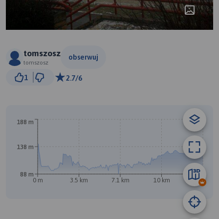
tomszosz
obserwuj
tomszosz
2 km
1
2.7/6
© Traseo Map
© OpenMapTiles
© OpenStreetMap contributors
B
188 m
138 m
88 m
0 m
3.5 km
7.1 km
10 km
14 km