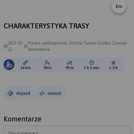
A
km
CHARAKTERYSTYKA TRASY
2013-02-
Polska, wielkopolskie, Ostrów Tumski-Śródka-Zawady-
12
Komandoria
Długość trasy:
Suma przewyższeń:
Suma spadków:
Średni czas potrzebny 
Ocena tras
14 km
98 m
99 m
1 h 1 min
2.7/6
dojazd
umieść
Komentarze
Twój komentarz