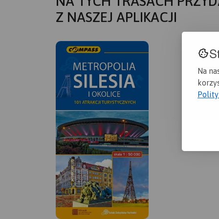
NA TYCH TRASACH PRZYD
Z NASZEJ APLIKACJI
S
Na na
korzys
Polit