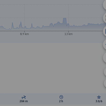
8.9 km
13 km
ewyższeń:
Suma spadków:
Średni czas potrzebny na pokon
Ocen
204 m
2 h
3.0/6