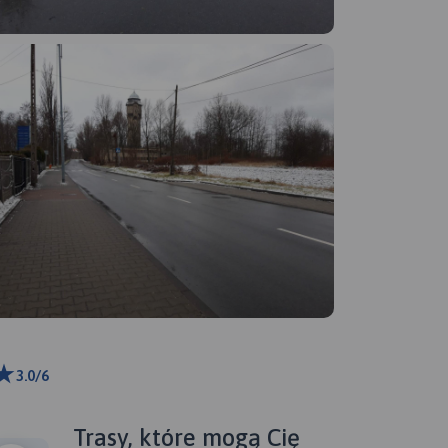
3.0/6
km
ributors
Trasy, które mogą Cię