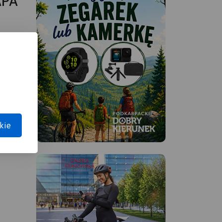
APA
kie