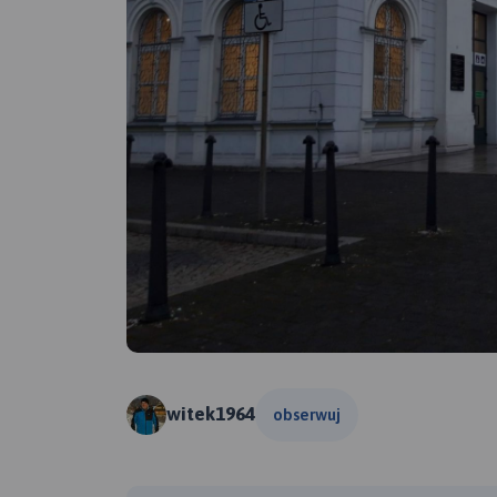
witek1964
obserwuj