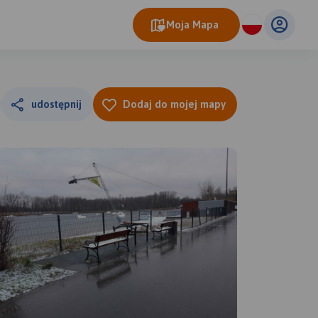
Moja Mapa
udostępnij
Dodaj do mojej mapy