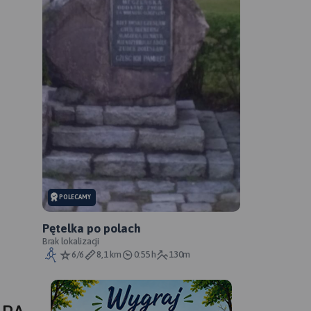
POLECAMY
Pętelka po polach
Brak lokalizacji
6/6
8,1 km
0:55 h
130m