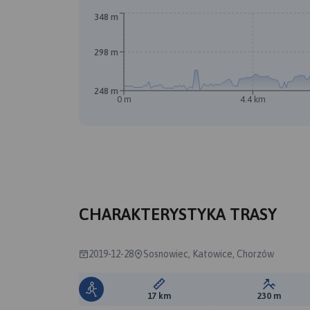
348 m
B
298 m
248 m
0 m
4.4 km
CHARAKTERYSTYKA TRASY
2019-12-28
Sosnowiec, Katowice, Chorzów
Długość trasy:
Suma prz
17 km
230 m