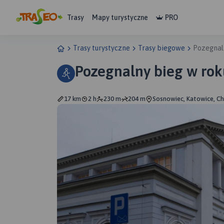
Trasy
Mapy turystyczne
PRO
Trasy turystyczne
Trasy biegowe
Pozegnal
Pozegnalny bieg w rok
17 km
2 h
230 m
204 m
Sosnowiec, Katowice, C