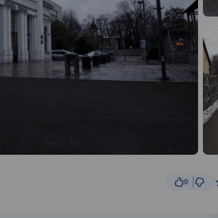
0
1 
© Traseo Map
© OpenMapTiles
© OpenStreetMap cont