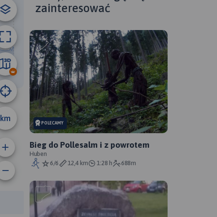
zainteresować
A
17 km
km
POLECAMY
Bieg do Pollesalm i z powrotem
Huben
6/6
12,4 km
1:28 h
688m
anie trasy:
a trasy: