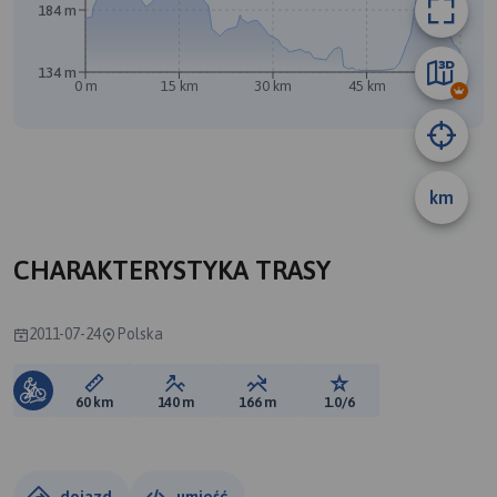
184 m
134 m
0 m
15 km
30 km
45 km
60 km
km
A
CHARAKTERYSTYKA TRASY
2011-07-24
Polska
Długość trasy:
Suma przewyższeń:
Suma spadków:
Ocena trasy:
60 km
140 m
166 m
1.0/6
dojazd
umieść