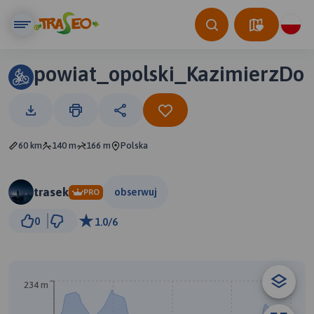
powiat_opolski_KazimierzDo
60 km
140 m
166 m
Polska
trasek
obserwuj
PRO
10 km
0
1.0/6
© Traseo Map
© OpenMapTiles
© OpenStreetMap contributors
B
234 m