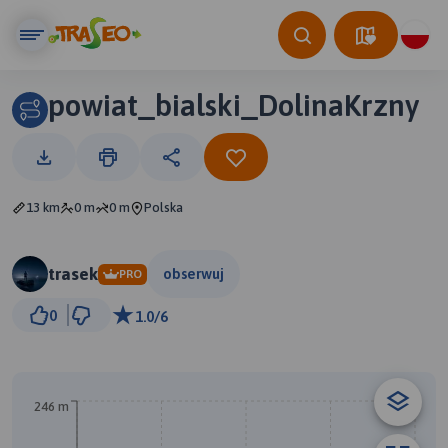
powiat_bialski_DolinaKrzny
13 km
0 m
0 m
Polska
trasek
obserwuj
PRO
1 km
0
1.0/6
© Traseo Map
© OpenMapTiles
© OpenStreetMap contributors
246 m