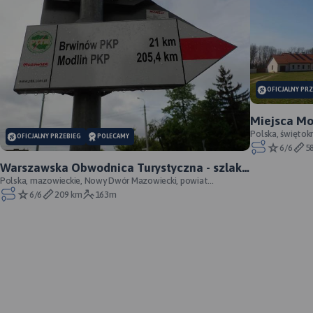
OFICJALNY PR
Miejsca Moc
oficjalny p
Polska, świętokr
OFICJALNY PRZEBIEG
POLECAMY
6/6
5
Warszawska Obwodnica Turystyczna - szlak
pieszy - oficjalny przebieg
Polska, mazowieckie, Nowy Dwór Mazowiecki, powiat
nowodworski
6/6
209 km
163m