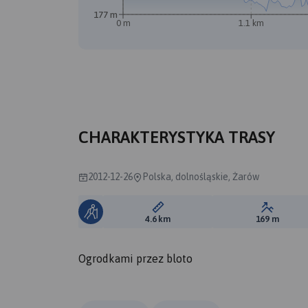
177 m
0 m
1.1 km
CHARAKTERYSTYKA TRASY
2012-12-26
Polska, dolnośląskie, Żarów
Długość trasy:
Suma prz
4.6 km
169 m
Ogrodkami przez bloto