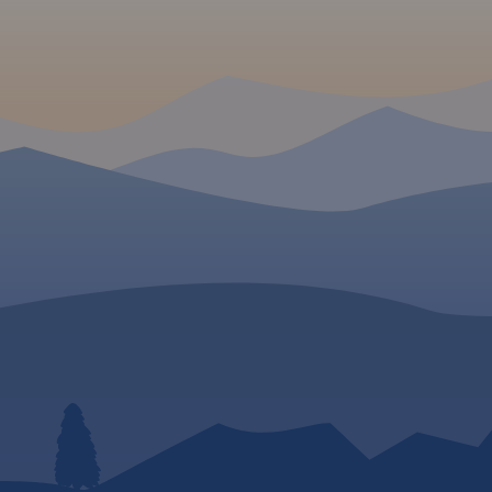
nika
zaznaczono: przejścia
kiego –
graniczne, Autostradowe
Miejsca Obsługi Podróżnych,
śród
wybrane stacje benzynowe,
: zamki,
parkingi i promy wodne, porty
nseny,
lotnicze, obszary leśne, parki
osobliwości
narodowe, uzdrowiska, większe
 i wiele
ośrodki narciarskie, obiekty na
 do
Liście UNESCO. Legenda w
ne można
językach: polskim, angielskim,
 Traseo na
czeskim i słowackim.
.
Rok
Mapa dodatkowo zawiera:
- schemat dróg płatnych na
Słowacji i w Czechach;
- wykaz węzłów na
autostradach i drogach
ekspresowych na Słowacji;
- plany Pragi i Bratysławy;
- schemat metra w Pradze;
- informacje praktyczne dla
podróżujących samochodem
po Słowacji i Czechach (m.in.: