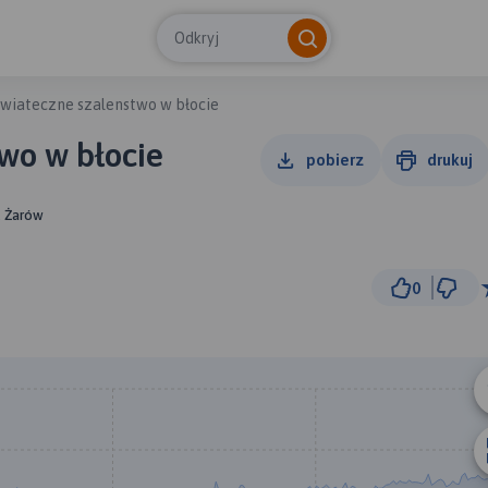
Odkryj
wiateczne szalenstwo w błocie
wo w błocie
pobierz
drukuj
, Żarów
0
500 m
© Traseo Map
© OpenMapTiles
© OpenStreetMap cont