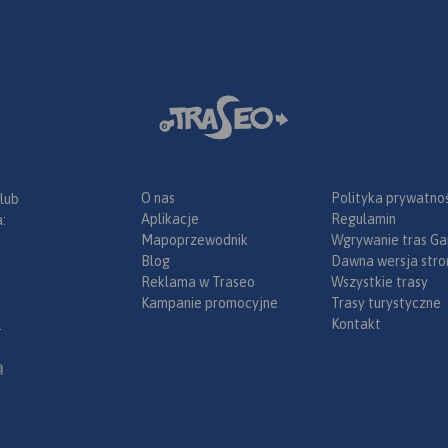
wybrane przepisy drogowe,
wymagane dokumenty,
obowiązkowe wyposażenie
samochodu, rodzaje winiet).
Mapę offline można zakupić w
aplikacji Traseo na urządzenia
mobilne.
Rok wydania 2020
O nas
Polityka prywatnoś
 lub
Aplikacje
Regulamin
:
Mapoprzewodnik
Wgrywanie tras Ga
Blog
Dawna wersja stro
Reklama w Traseo
Wszystkie trasy
Kampanie promocyjne
Trasy turystyczne
Kontakt
.
ą