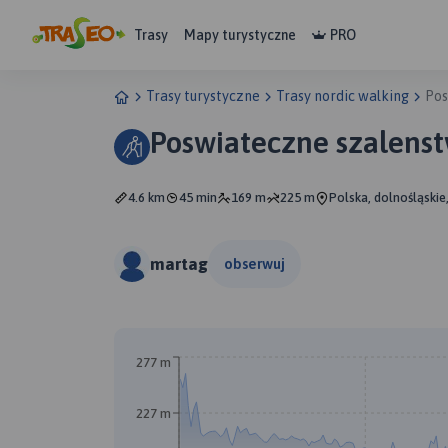
Trasy
Mapy turystyczne
PRO
Trasy turystyczne
Trasy nordic walking
Pos
Poswiateczne szalenst
4.6 km
45 min
169 m
225 m
Polska, dolnośląskie
martag
obserwuj
277 m
227 m