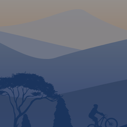
Brodno. Jest to obszar
wycieczek, przewod
ograniczony współrzędnymi
turystycznego i górs
16°33’ - 17°01’ długości
Waldemar Brygier
geograficznej wschodniej oraz
(naszesudety.pl). W
50°49’-51°14’ szerokości
polecanych atrakcji
geograficznej północnej. Mapa
pałace, muzea, ska
obejmuje swym zasięgiem Park
kopalnie, twierdze, 
Krajobrazowy Doliny Bystrzycy,
przyrody, uzdrowiska
Ślężański Park Krajobrazowy
innych. Zapraszamy
oraz Zbiornik Mietkowski.
lektury! Mapę offli
Mapa aktualizowana w terenie,
zakupić w aplikacji
zawiera długości szlaków
urządzenia mobilne
pieszych i rowerowych, nazwy
wydania 2019
ulic, rodzaje nawierzchni dróg,
zabytki. Tak dokładnej mapy
turystycznej tego obszaru
jeszcze nie było!