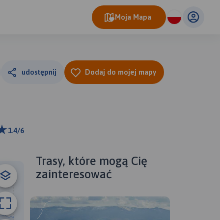
Moja Mapa
udostępnij
Dodaj do mojej mapy
1.4/6
ributors
Trasy, które mogą Cię
zainteresować