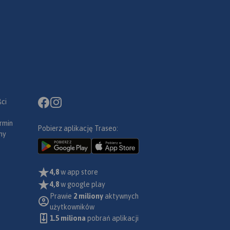
ci
rmin
Pobierz aplikację Traseo:
ny
4,8
w app store
4,8
w google play
Prawie
2 miliony
aktywnych
użytkowników
1.5 miliona
pobrań aplikacji