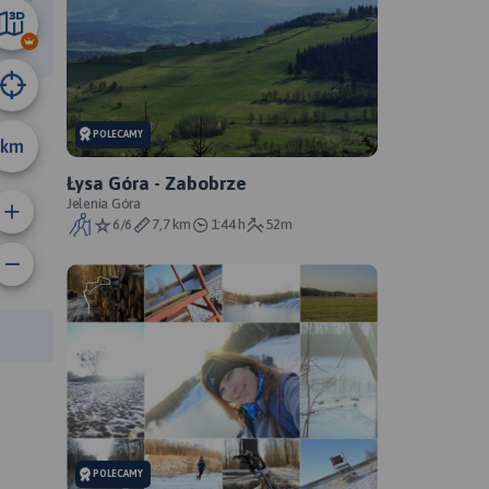
4.5 km
POLECAMY
km
Łysa Góra - Zabobrze
Jelenia Góra
6/6
7,7 km
1:44 h
52m
anie trasy:
a trasy:
POLECAMY