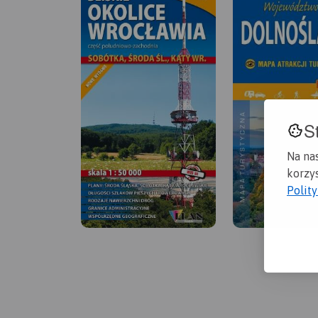
S
Na na
korzys
Polit