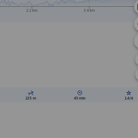
2.2 km
3.4 km
B
A
ewyższeń:
Suma spadków:
Średni czas potrzebny na pokon
Ocen
225 m
45 min
1.4/6