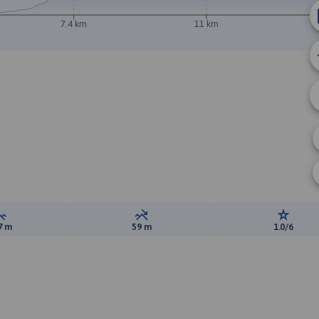
7.4 km
11 km
Suma przewyższeń:
Suma spadków:
Ocena t
7 m
59 m
1.0/6