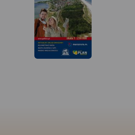
MAPA TURYSTYCZNA
APLIKACJI TRASEO
MAPA TURYSTYCZNA W
APLIKACJI TRASEO
Mapa turystyczna K
obejmuje obszar od
Mapa Trójmiasta obejmuje
Hel, zaznaczone tu 
swoim zasięgiem obszar
szlaki turystyczne, ś
Trójmiejskiego Parku
dydaktyczne oraz lo
Krajobrazowego od Wejherowa
atrakcji turystyczny
przez Redę, Rumię, Gdynię,
fortyfikacji nadmors
Sopot aż do Gdańska. Na
latarni morskich.
mapie ujęto wszystkie
informacje przydatne turyście.
Podano aktualne przebiegi
szlaków pieszych, rowerowych,
konnych, nordic walking i