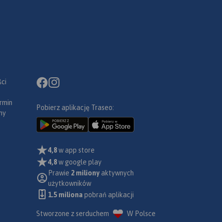
ci
rmin
Pobierz aplikację Traseo:
ny
4,8
w app store
4,8
w google play
Prawie
2 miliony
aktywnych
użytkowników
1.5 miliona
pobrań aplikacji
Stworzone z serduchem
W Polsce