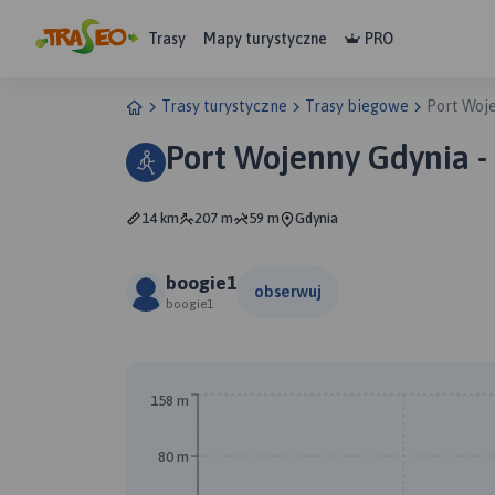
Trasy
Mapy turystyczne
PRO
Trasy turystyczne
Trasy biegowe
Port Woje
Port Wojenny Gdynia -
14 km
207 m
59 m
Gdynia
boogie1
obserwuj
boogie1
158 m
80 m