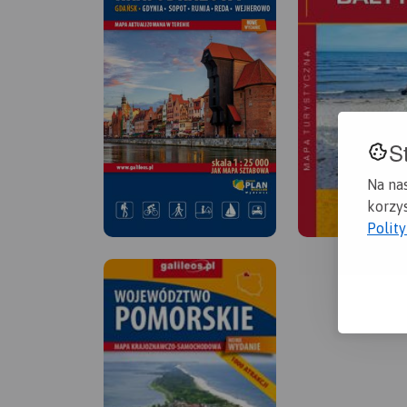
S
Na na
korzys
Polit