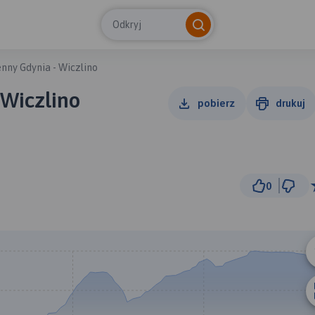
Odkryj
nny Gdynia - Wiczlino
 Wiczlino
pobierz
drukuj
0
2 km
© Traseo Map
© OpenMapTiles
© OpenStreetMap cont
A