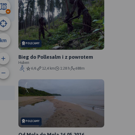
14 km
km
POLECAMY
Bieg do Pollesalm i z powrotem
Huben
6/6
12,4 km
1:28 h
688m
rasy:
POLECAMY
Od Mola do Mola 16.05.2016