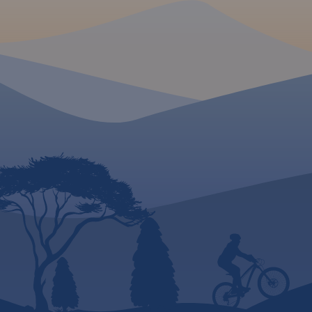
konnych, łącznie z
kilometrażem.
MAPA TURYSTYCZNA W
APLIKACJI TRASEO
Mapa całego
województwa
pomorskiego
z aktualnym
przebiegiem dróg. Opisano ich
numerację i kilometraż,
zaznaczono również stacje
paliw. Miejsca ciekawe, warte
odwiedzenia podkreślono
kolorem żółtym. Mapa posiada
opisaną siatkę geograficzną
WGS 84 przez co można ją
zastosować do urządzeń z
GPSem. Na rewersie
umieszczono indeks
miejscowości (miasta, wsie,