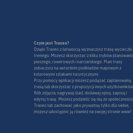
przysiółki, duże dzielnice) oraz
mapki tematyczne z
podziałem administracyjnym,
kodami pocztowymi, ochroną
przyrody i krainami
goegraficznymi.
Czym jest Traseo?
Dzięki Traseo z łatwością wyznaczysz trasę wycieczki
treningu. Możesz skorzystać z kilku trybów planowania
pieszego, rowerowych i narciarskiego. Plan trasy
zobaczysz na autorskim podkładzie mapowym z
kolorowymi szlakami turystycznymi.
Przy pomocy aplikacji możesz podążać zaplanowaną
trasą lub skorzystać z propozycji innych użytkowników
Rób zdjęcia, nagrywaj ślad, dodawaj opisy, zapisuj i
edytuj trasę. Możesz podzielić się nią ze społeczności
Traseo lub zachować jako prywatną tylko dla siebie,
możesz udostępnić ją również na swojej stronie www!