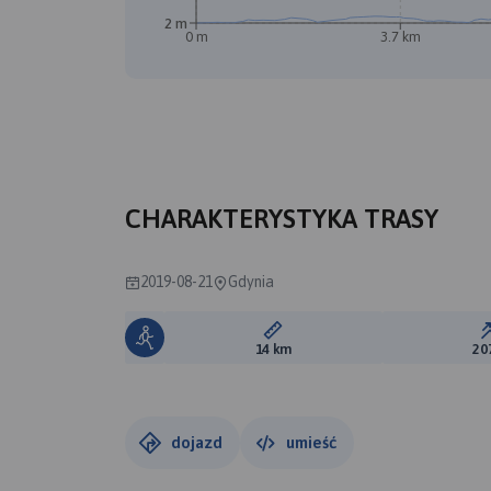
2 m
0 m
3.7 km
B
CHARAKTERYSTYKA TRASY
2019-08-21
Gdynia
Długość trasy:
14 km
20
dojazd
umieść