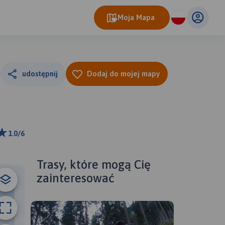
Moja Mapa
udostępnij
Dodaj do mojej mapy
1.0/6
ributors
Trasy, które mogą Cię
zainteresować