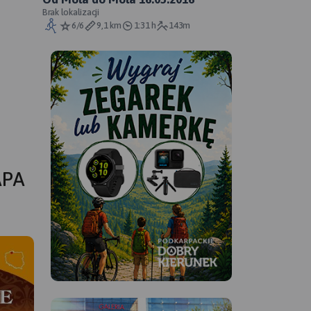
Brak lokalizacji
6/6
9,1 km
1:31 h
143m
APA