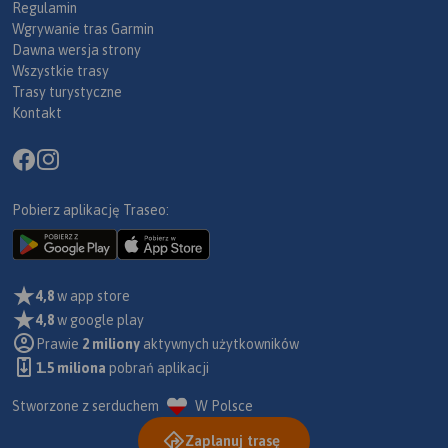
Regulamin
Wgrywanie tras Garmin
Dawna wersja strony
Wszystkie trasy
Trasy turystyczne
Kontakt
Pobierz aplikację Traseo:
4,8
w app store
4,8
w google play
Prawie
2 miliony
aktywnych użytkowników
1.5 miliona
pobrań aplikacji
Stworzone z serduchem
W Polsce
Zaplanuj trasę