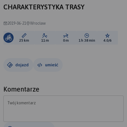
CHARAKTERYSTYKA TRASY
2019-06-21
Wrocław
Długość trasy:
Suma przewyższeń:
Suma spadków:
Średni czas potrzebny 
Ocena tras
25 km
11 m
0 m
1 h 38 min
4.0/6
dojazd
umieść
Komentarze
Twój komentarz