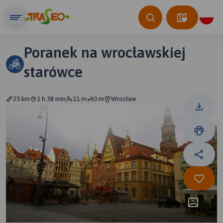
Poranek na wrocławskiej
starówce
25 km
1 h 38 min
11 m
0 m
Wrocław