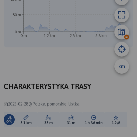
50 m
0 m
0 m
1.2 km
2.5 km
3.8 km
5.1 km
B
A
km
CHARAKTERYSTYKA TRASY
2023-02-28
Polska, pomorskie, Ustka
Długość trasy:
Suma przewyższeń:
Suma spadków:
Średni czas potrzebny 
Ocena tras
5.1 km
33 m
31 m
1 h 36 min
1.2/6