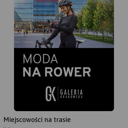
pla
Na 
się
z l
Miejscowości na trasie