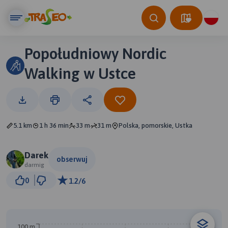
Popołudniowy Nordic
Walking w Ustce
5.1 km
1 h 36 min
33 m
31 m
Polska, pomorskie, Ustka
Darek
obserwuj
darmig
300 m
0
1.2/6
© Traseo Map
© OpenMapTiles
© OpenStreetMap contributors
100 m