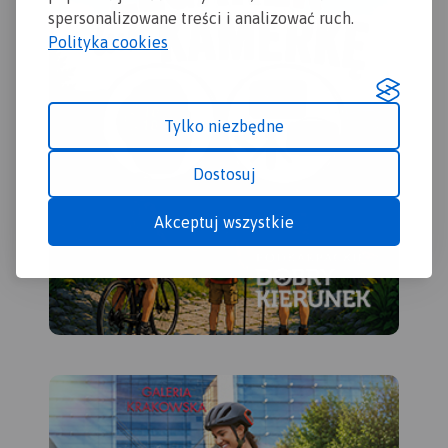
map
spersonalizowane treści i analizować ruch.
z j
Polityka cookies
tury
Tylko niezbędne
Dostosuj
Akceptuj wszystkie