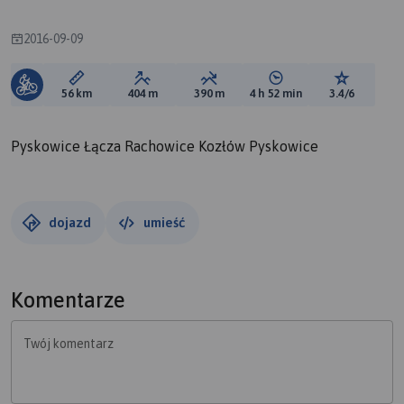
2016-09-09
Długość trasy:
Suma przewyższeń:
Suma spadków:
Średni czas potrzebny 
Ocena tras
56 km
404 m
390 m
4 h 52 min
3.4/6
Pyskowice Łącza Rachowice Kozłów Pyskowice
dojazd
umieść
Komentarze
Twój komentarz