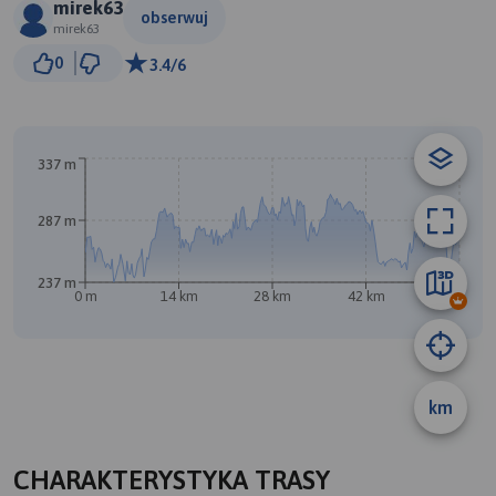
mirek63
obserwuj
mirek63
3 km
0
3.4/6
© Traseo Map
© OpenMapTiles
© OpenStreetMap contributors
B
337 m
A
287 m
237 m
0 m
14 km
28 km
42 km
56 km
km
CHARAKTERYSTYKA TRASY