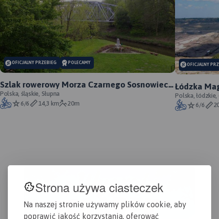
MAPA TURYSTYCZNA W
APLIKACJI TRASEO
MAP
MAPA TURYSTYCZNA W
APL
APLIKACJI TRASEO
OFICJALNY PRZEBIEG
POLECAMY
OFICJALNY PR
Obs
Szlak rowerowy Morza Czarnego Sosnowiec -
Łódzka Mag
Gór
oficjalny przebieg
Polska, śląskie, Słupna
Polska, łódzkie,
prz
6/6
14,3 km
20m
6/6
2
obsz
ogr
mie
Wal
Tos
zaz
ora
pod
Strona używa ciasteczek
rów
kaj
Na naszej stronie używamy plików cookie, aby
inf
poprawić jakość korzystania, oferować