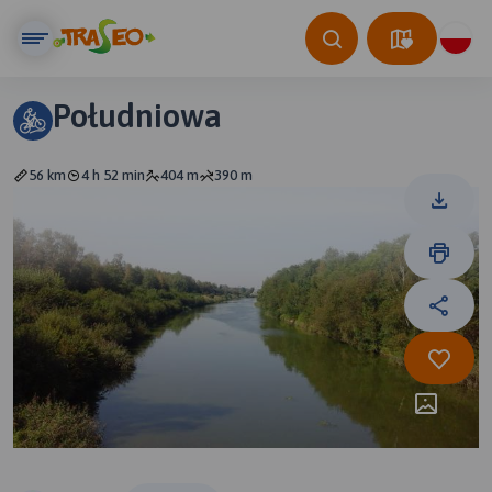
Południowa
56 km
4 h 52 min
404 m
390 m