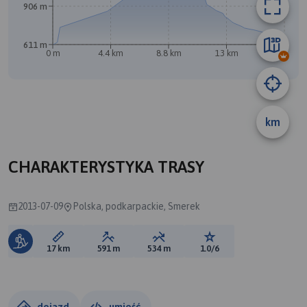
906 m
611 m
0 m
4.4 km
8.8 km
13 km
17 km
B
km
CHARAKTERYSTYKA TRASY
2013-07-09
Polska, podkarpackie, Smerek
Długość trasy:
Suma przewyższeń:
Suma spadków:
Ocena trasy:
17 km
591 m
534 m
1.0/6
dojazd
umieść