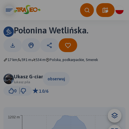
Połonina Wetlińska.
17 km
591 m
534 m
Polska, podkarpackie, Smerek
Ukasz G-ciar
obserwuj
lukasz.pila
2 km
0
1.0/6
© Traseo Map
© OpenMapTiles
© OpenStreetMap contributors
A
1202 m