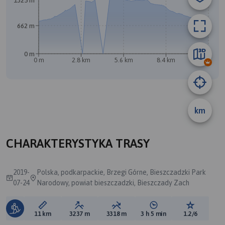
1325 m
662 m
0 m
0 m
2.8 km
5.6 km
8.4 km
11 km
km
B
CHARAKTERYSTYKA TRASY
2019-
Polska, podkarpackie, Brzegi Górne, Bieszczadzki Park
07-24
Narodowy, powiat bieszczadzki, Bieszczady Zach
Długość trasy:
Suma przewyższeń:
Suma spadków:
Średni czas potrzebny 
Ocena tras
11 km
3237 m
3318 m
3 h 5 min
1.2/6