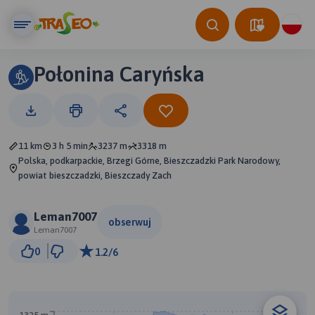
Połonina Caryńska
11 km
3 h 5 min
3237 m
3318 m
Polska, podkarpackie, Brzegi Górne, Bieszczadzki Park Narodowy,
powiat bieszczadzki, Bieszczady Zach
Leman7007
obserwuj
Leman7007
1 km
0
1.2/6
© Traseo Map
© OpenMapTiles
© OpenStreetMap contributors
A