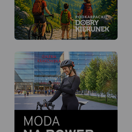
asymetria stoków:
południowe, opadające w
kierunku Orawy są względnie
łagodne w stosunku do
dobrze widocznych z Zawoi,
stromych i urwistych stoków
północnych, zwanych
„wielką zerwą Babiej Góry”. U
północnych podnóży Babiej
Góry rozciąga się największa
pod względem powierzchni
wieś w Polsce – Zawoja. Jest
to atrakcyjna miejscowość
wypoczynkowa oraz idealna
baza wypadowa w Pasmo
Babiogórskie. Na mapie
zastosowano cieniowanie w
celu uzyskania wrażenia
plastyczności rzeźby
terenu. Mapę offline można
zakupić w aplikacji Traseo na