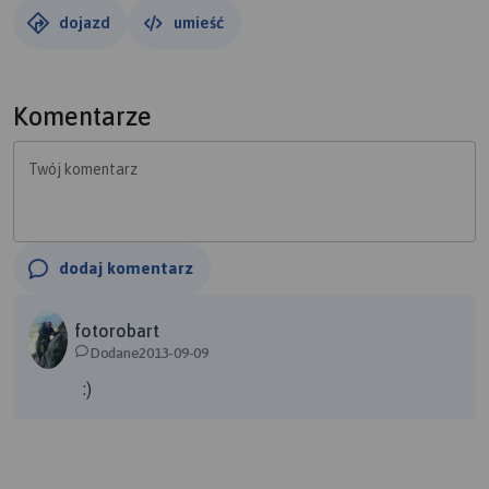
postojami Każdy lekko wprawny turysta zrobi ją bez
dojazd
umieść
problemu.
Komentarze
Twój komentarz
dodaj komentarz
fotorobart
Dodane2013-09-09
:)