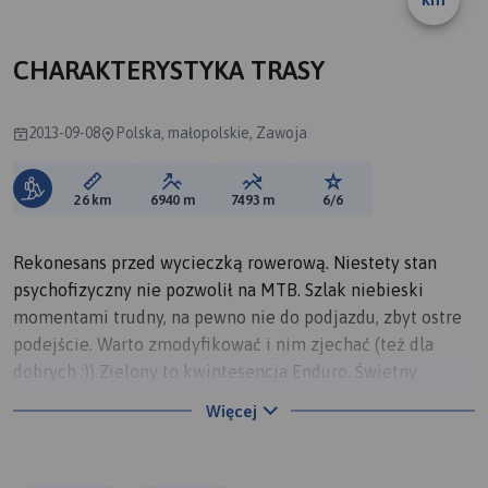
CHARAKTERYSTYKA TRASY
2013-09-08
Polska, małopolskie, Zawoja
Długość trasy:
Suma przewyższeń:
Suma spadków:
Ocena trasy:
26 km
6940 m
7493 m
6/6
Rekonesans przed wycieczką rowerową. Niestety stan
psychofizyczny nie pozwolił na MTB. Szlak niebieski
momentami trudny, na pewno nie do podjazdu, zbyt ostre
podejście. Warto zmodyfikować i nim zjechać (też dla
dobrych :)) Zielony to kwintesencja Enduro. Świetny
singletrack lecz momentami dość wymagający. Tylko dla
Więcej
dobrych technicznie. Jako piesza wycieczka, naprawdę
fajna trasa. Część niestety dorysowana bo padł GPS. Ale
trasa zrobiona w całości od godziny 11 do 19 z wieloma