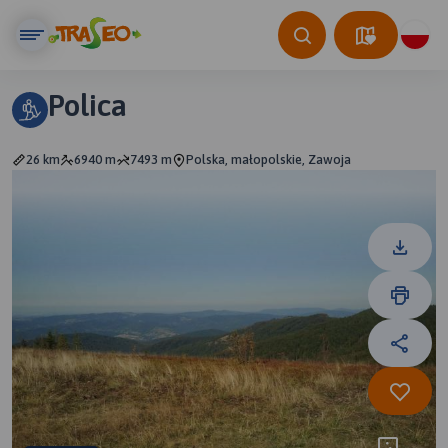
Polica
26 km
6940 m
7493 m
Polska, małopolskie, Zawoja