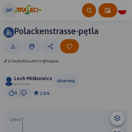
Polackenstrasse-pętla
17 km
90 m
95 m
Sulęcin
Lech Miśkiewicz
obserwuj
lech.rower
2 km
0
1.0/6
© Traseo Map
© OpenMapTiles
© OpenStreetMap contributors
B
A
173 m