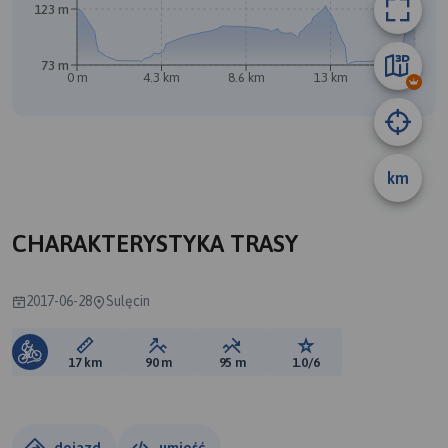
123 m
73 m
0 m
4.3 km
8.6 km
13 km
17 km
km
CHARAKTERYSTYKA TRASY
2017-06-28
Sulęcin
Długość trasy:
Suma przewyższeń:
Suma spadków:
Ocena trasy:
17 km
90 m
95 m
1.0/6
dojazd
umieść