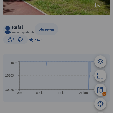
Rafał
obserwuj
maximsyndicate
5 km
2
2.6/6
© Traseo Map
© OpenMapTiles
© OpenStreetMap contributors
18 m
B
-15103 m
-30226 m
0 m
8.8 km
17 km
26 km
35 km
A