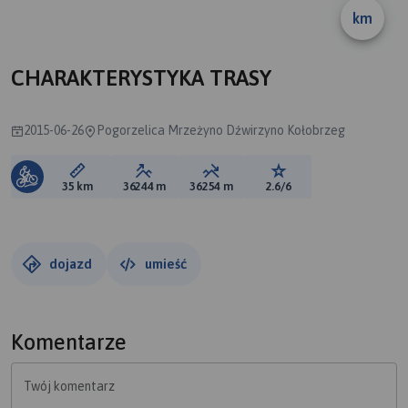
km
CHARAKTERYSTYKA TRASY
2015-06-26
Pogorzelica Mrzeżyno Dźwirzyno Kołobrzeg
Długość trasy:
Suma przewyższeń:
Suma spadków:
Ocena trasy:
35 km
36244 m
36254 m
2.6/6
dojazd
umieść
Komentarze
Twój komentarz