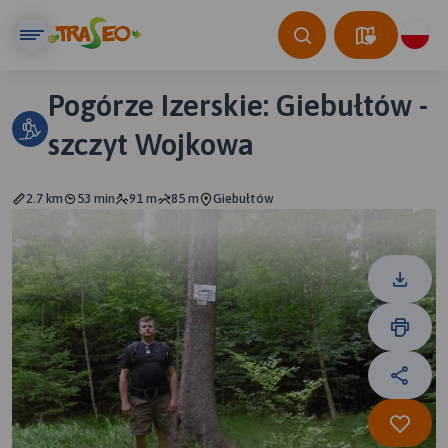
Pogórze Izerskie: Giebułtów -
szczyt Wojkowa
2.7 km
53 min
91 m
85 m
Giebułtów