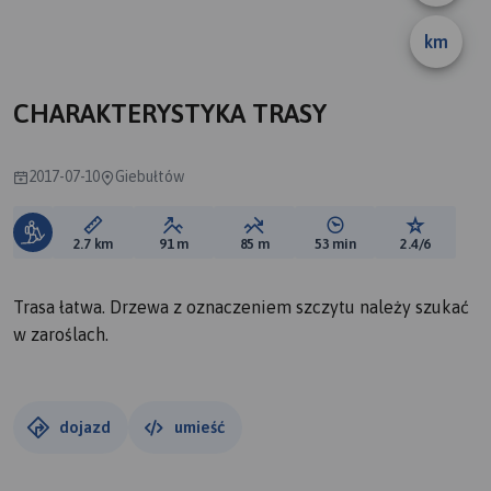
km
CHARAKTERYSTYKA TRASY
2017-07-10
Giebułtów
Długość trasy:
Suma przewyższeń:
Suma spadków:
Średni czas potrzebny 
Ocena tras
2.7 km
91 m
85 m
53 min
2.4/6
Trasa łatwa. Drzewa z oznaczeniem szczytu należy szukać
w zaroślach.
dojazd
umieść