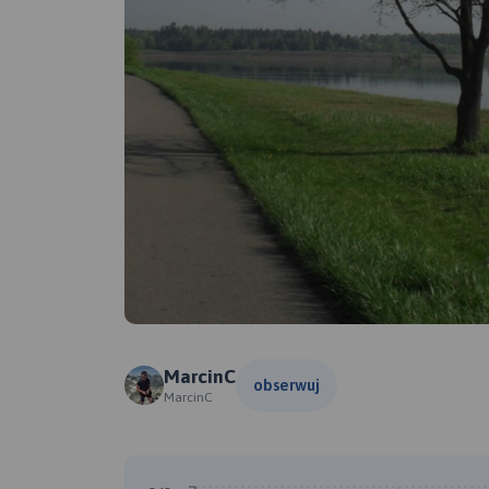
MarcinC
obserwuj
MarcinC