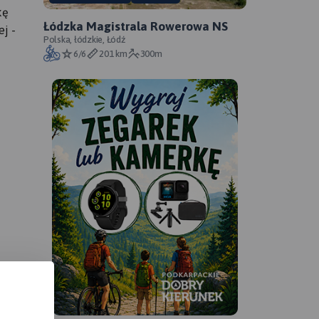
kę
Łódzka Magistrala Rowerowa NS
j -
Polska, łódzkie, Łódź
6/6
201 km
300m