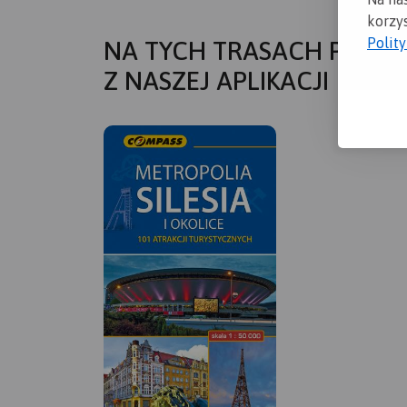
korzys
Polit
NA TYCH TRASACH PRZYD
Z NASZEJ APLIKACJI