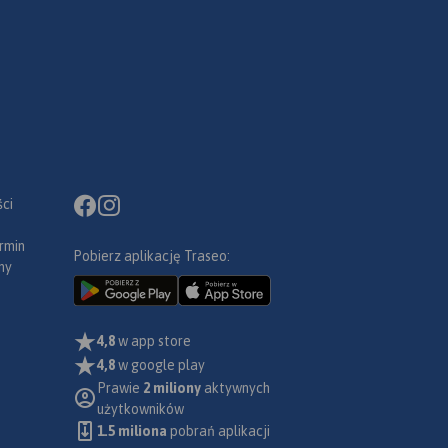
ci
rmin
Pobierz aplikację Traseo:
ny
4,8
w app store
4,8
w google play
Prawie
2 miliony
aktywnych
użytkowników
1.5 miliona
pobrań aplikacji