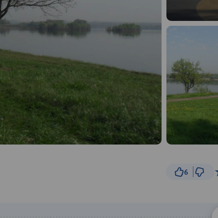
6
2 km
© Traseo Map
© OpenMapTiles
© OpenStreetMap cont