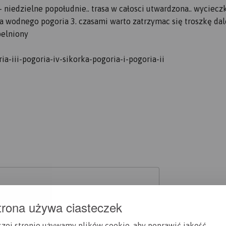
- niedzielne popołudnie.. trasa w całosci utwardzona.. wyciecz
 wodnego pogoria 3. czasami warto zatrzymac się troszkę dale
pelniony
-iii-pogoria-iv-sikorka-pogoria-i-pogoria-ii
trona używa ciasteczek
szej stronie używamy plików cookie, aby poprawić jakość