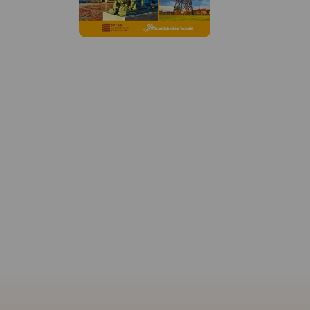
MAPA TURYSTYCZNA W
APLIKACJI TRASEO