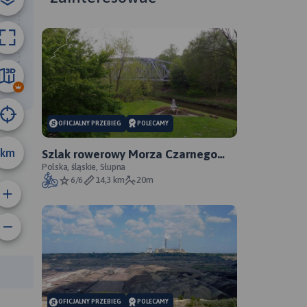
32 km
OFICJALNY PRZEBIEG
POLECAMY
km
Szlak rowerowy Morza Czarnego
Sosnowiec - oficjalny przebieg
Polska, śląskie, Słupna
6/6
14,3 km
20m
anie trasy:
a trasy:
OFICJALNY PRZEBIEG
POLECAMY