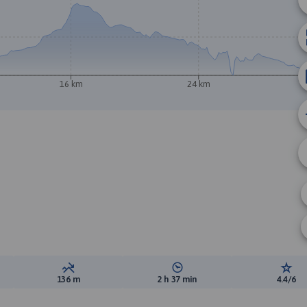
16 km
24 km
ewyższeń:
Suma spadków:
Średni czas potrzebny na pokon
Ocen
136 m
2 h 37 min
4.4/6