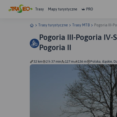
Trasy
Mapy turystyczne
PRO
Trasy turystyczne
Trasy MTB
Pogoria III-P
Pogoria III-Pogoria IV-
Pogoria II
32 km
2 h 37 min
127 m
136 m
Polska, śląskie, 