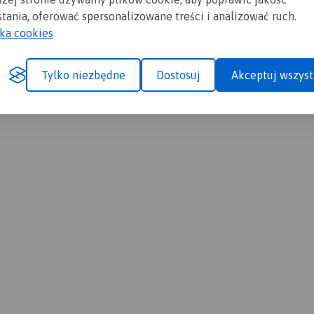
tania, oferować spersonalizowane treści i analizować ruch.
yka cookies
A CI SIĘ MAPOPRZEWODNIK LUB M
Tylko niezbędne
Dostosuj
Akceptuj wszyst