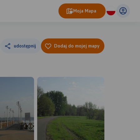
Moja Mapa
udostępnij
Dodaj do mojej mapy