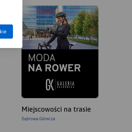
APA
kie
Miejscowości na trasie
Dąbrowa Górnicza