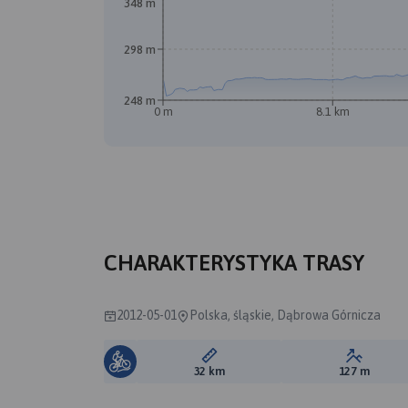
348 m
298 m
248 m
0 m
8.1 km
A
B
CHARAKTERYSTYKA TRASY
2012-05-01
Polska, śląskie, Dąbrowa Górnicza
Długość trasy:
Suma prz
32 km
127 m