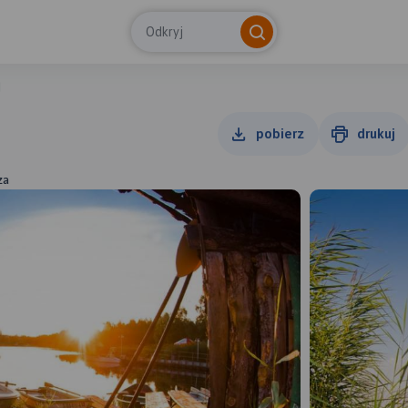
Odkryj
I
pobierz
drukuj
za