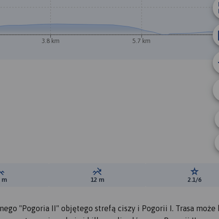
3.8 km
5.7 km
Suma przewyższeń:
Suma spadków:
Ocena t
1 m
12 m
2.1/6
go "Pogoria II" objętego strefą ciszy i Pogorii I. Trasa może