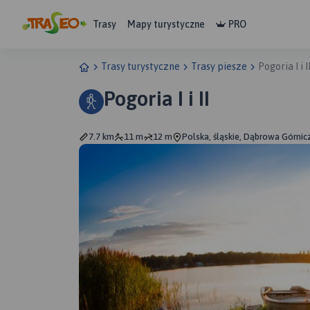
Trasy
Mapy turystyczne
PRO
Trasy turystyczne
Trasy piesze
Pogoria I i I
Pogoria I i II
7.7 km
11 m
12 m
Polska, śląskie, Dąbrowa Górnic