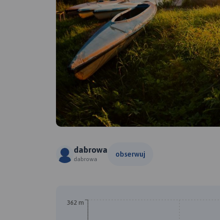
dabrowa
obserwuj
dabrowa
B
A
362 m