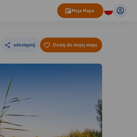
Moja Mapa
udostępnij
Dodaj do mojej mapy