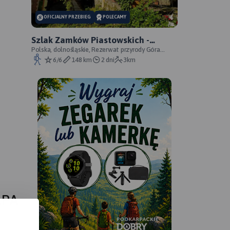
OFICJALNY PRZEBIEG
POLECAMY
Szlak Zamków Piastowskich -
oficjalny przebieg
Polska, dolnośląskie, Rezerwat przyrody Góra
Choina, Zagórze Śląskie, powiat wałbrzyski
6/6
148 km
2 dni
3km
APA