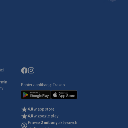
ci
rmin
Pobierz aplikację Traseo:
ny
4,8
w app store
4,8
w google play
Prawie
2 miliony
aktywnych