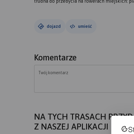
trudna do przebycia na rowerach miejskich: pia
dojazd
umieść
Komentarze
Twój komentarz
NA TYCH TRASACH PRZYD
Z NASZEJ APLIKACJI
S