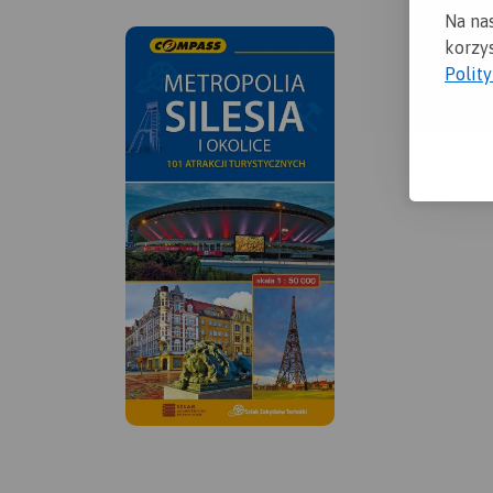
Na na
korzys
Polit