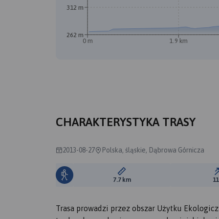
312 m
262 m
0 m
1.9 km
CHARAKTERYSTYKA TRASY
2013-08-27
Polska, śląskie, Dąbrowa Górnicza
Długość trasy:
7.7 km
1
Trasa prowadzi przez obszar Użytku Ekologiczne