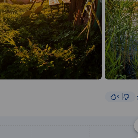
3
500 m
© Traseo Map
© OpenMapTiles
© OpenStreetMap cont