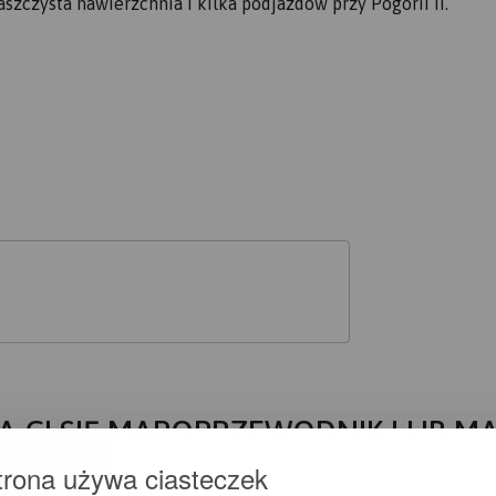
szczysta nawierzchnia i kilka podjazdów przy Pogorii II.
A CI SIĘ MAPOPRZEWODNIK LUB M
trona używa ciasteczek