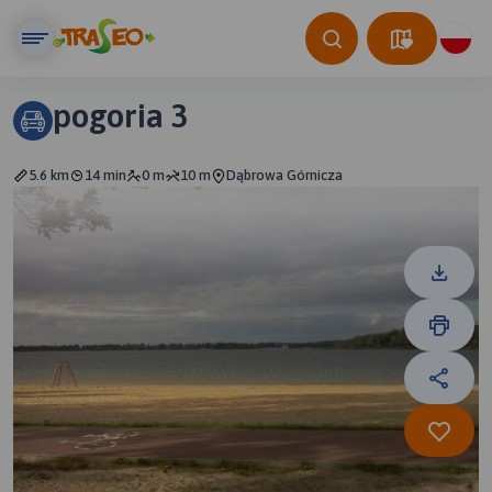
pogoria 3
5.6 km
14 min
0 m
10 m
Dąbrowa Górnicza