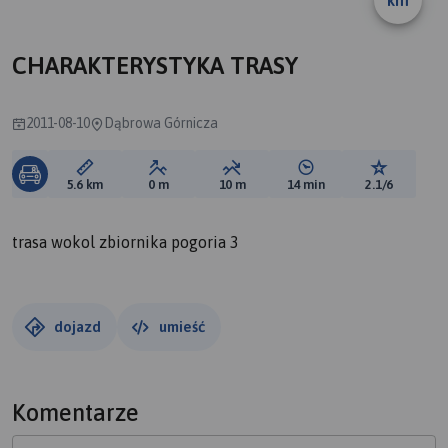
km
CHARAKTERYSTYKA TRASY
2011-08-10
Dąbrowa Górnicza
Długość trasy:
Suma przewyższeń:
Suma spadków:
Średni czas potrzebny 
Ocena tras
5.6 km
0 m
10 m
14 min
2.1/6
trasa wokol zbiornika pogoria 3
dojazd
umieść
Komentarze