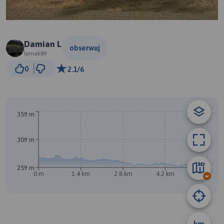
Damian L
obserwuj
lemak89
500 m
0
2.1/6
© Traseo Map
© OpenMapTiles
© OpenStreetMap contributors
359 m
309 m
259 m
0 m
1.4 km
2.8 km
4.2 km
5.6 km
A
B