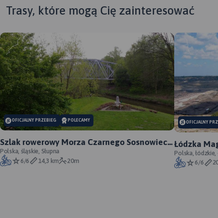
Trasy, które mogą Cię zainteresować
MAPA TURYSTYCZNA W
APLIKACJI TRASEO
OFICJALNY PRZEBIEG
POLECAMY
OFICJALNY PR
Szlak rowerowy Morza Czarnego Sosnowiec -
Łódzka Mag
oficjalny przebieg
Polska, śląskie, Słupna
Polska, łódzkie,
6/6
14,3 km
20m
6/6
2