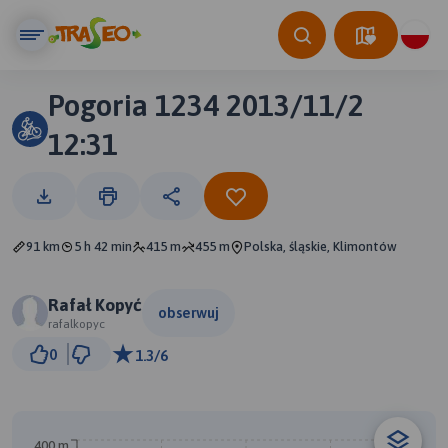
Pogoria 1234 2013/11/2
12:31
91 km
5 h 42 min
415 m
455 m
Polska, śląskie, Klimontów
Rafał Kopyć
obserwuj
rafalkopyc
0
1.3/6
400 m