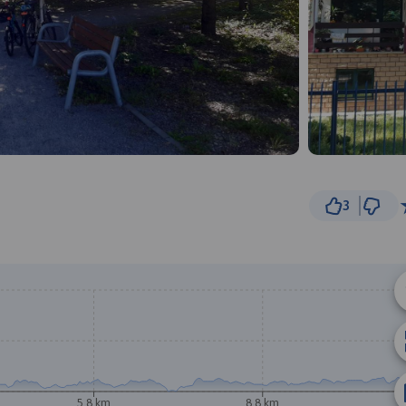
3
5
© Traseo Map
© OpenMapTiles
© OpenStreetMap cont
B
A
5.8 km
8.8 km