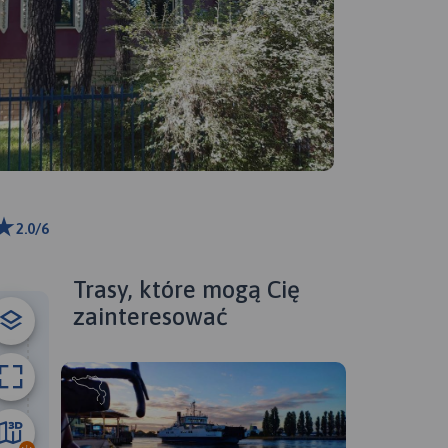
2.0/6
00 m
ributors
Trasy, które mogą Cię
zainteresować
11 km