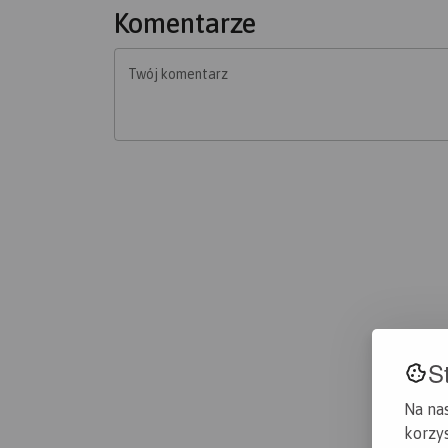
Komentarze
Twój komentarz
S
Na na
korzys