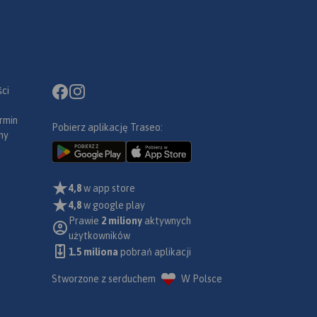
ci
rmin
Pobierz aplikację Traseo:
ny
4,8
w app store
4,8
w google play
Prawie
2 miliony
aktywnych
użytkowników
1.5 miliona
pobrań aplikacji
Stworzone z serduchem
W Polsce