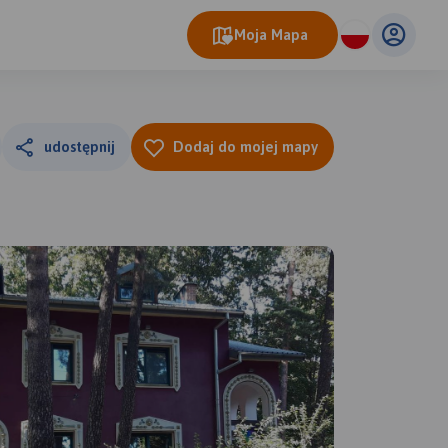
Moja Mapa
udostępnij
Dodaj do mojej mapy