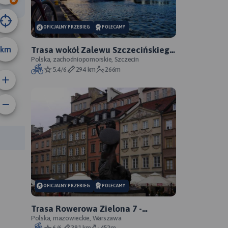
OFICJALNY PRZEBIEG
POLECAMY
km
Trasa wokół Zalewu Szczecińskiego
- oficjalny przebieg szlaku
Polska, zachodniopomorskie, Szczecin
5.4/6
294 km
266m
anie trasy:
a trasy:
OFICJALNY PRZEBIEG
POLECAMY
Trasa Rowerowa Zielona 7 -
Warszawa - Gdańsk - oficjalny
Polska, mazowieckie, Warszawa
6/6
391 km
452m