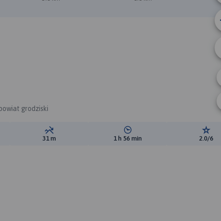
powiat grodziski
ewyższeń:
Suma spadków:
Średni czas potrzebny na pokon
Ocen
31 m
1 h 56 min
2.0/6