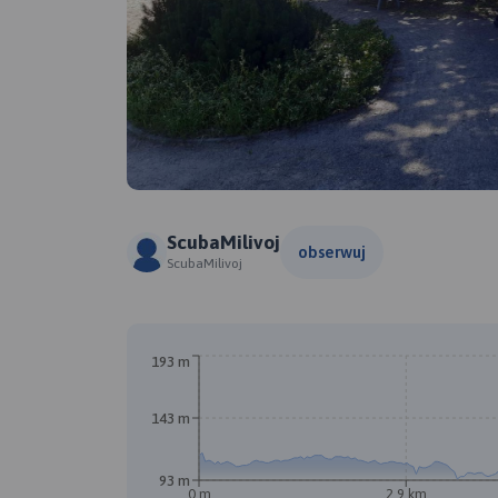
ScubaMilivoj
obserwuj
ScubaMilivoj
193 m
143 m
93 m
0 m
2.9 km