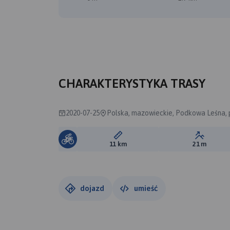
CHARAKTERYSTYKA TRASY
2020-07-25
Polska, mazowieckie, Podkowa Leśna, 
Długość trasy:
Suma prz
11 km
21 m
dojazd
umieść