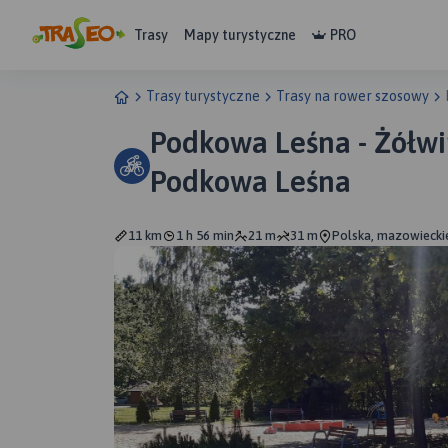
Trasy
Mapy turystyczne
PRO
Trasy turystyczne
Trasy na rower szosowy
Podkowa Leśna - Żółwi
Podkowa Leśna
11 km
1 h 56 min
21 m
31 m
Polska, mazowieckie