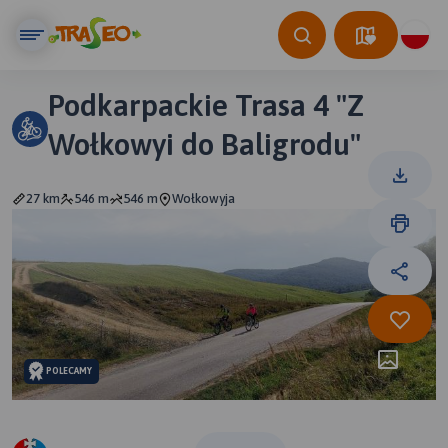
Podkarpackie Trasa 4 "Z
Wołkowyi do Baligrodu"
27 km
546 m
546 m
Wołkowyja
POLECAMY