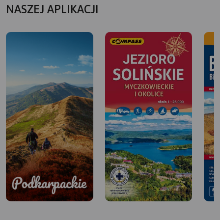
na Przełęcz nad Stężnicą (660 m), skąd roztacza się widok
NASZEJ APLIKACJI
na pasmo Durnej i Łopiennika oraz Korbanię. Dalej
zjeżdżamy do potoku Wołkowyjka. Przy odchodzących w
prawo szutrówkach niegdyś ciągnęła się zabudowa
dawnych wsi Radziejowa i Tyskowa. Mijamy przysiółek
Wola Górzańska. Jeszcze kilometr i wjeżdżamy do
Górzanki. Tu zamykamy pętlę i przyjemnym zjazdem
wracamy do Wołkowyi.
ATRAKCJE NA TRASIE:
Dawna cerkiew w Górzance – drewniana trójdzielna
świątynia wzniesiona została w latach 1713–1718 w
konstrukcji zrębowej. Kryje w swoim wnętrzu prawdziwy
unikat – jedyny w Karpatach płaskorzeźbiony ikonostas z
1752 r. z większością zachowanych ikon, które jednak na
przestrzeni minionych lat zdemontowano i porozwieszano
na ścianach. Dziś świątynia pełni funkcję
rzymskokatolickiego kościoła parafialnego. Obok cerkwi