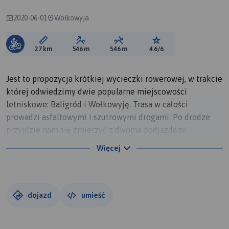
2020-06-01
Wołkowyja
Długość trasy:
Suma przewyższeń:
Suma spadków:
Ocena trasy:
27 km
546 m
546 m
4.6/6
Jest to propozycja krótkiej wycieczki rowerowej, w trakcie
której odwiedzimy dwie popularne miejscowości
letniskowe: Baligród i Wołkowyję. Trasa w całości
prowadzi asfaltowymi i szutrowymi drogami. Po drodze
przyjdzie nam się zmierzyć z dwoma podjazdami.
W Wołkowyi samochód można zaparkować na niewielkim
Więcej
placu na skrzyżowaniu przy obwodnicy bieszczadzkiej lub
na parkingu przy kościele. Pierwsza część trasy prowadzi
drogą asfaltową do Górzanki. Tutaj zwiedzić można dawną
cerkiew z 1718 r. Za kościołem, na rozdrożu, skręcamy w
dojazd
umieść
prawo, w dość głęboką dolinkę (drogowskaz „Bereźnica
4”), gdzie odbija także niebieski szlak rowerowy. Droga