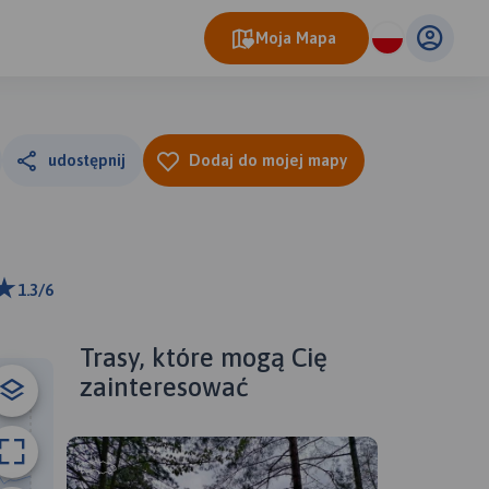
Moja Mapa
udostępnij
Dodaj do mojej mapy
1.3/6
km
ributors
Trasy, które mogą Cię
zainteresować