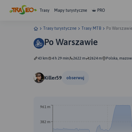
Trasy
Mapy turystyczne
PRO
Trasy turystyczne
Trasy MTB
Po Warszawi
Po Warszawie
43 km
4 h 29 min
2622 m
2624 m
Polska, mazow
Killer59
obserwuj
961 m
382 m