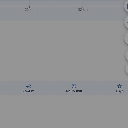
21 km
32 km
B
A
ewyższeń:
Suma spadków:
Średni czas potrzebny na pokon
Ocen
2624 m
4 h 29 min
1.3/6