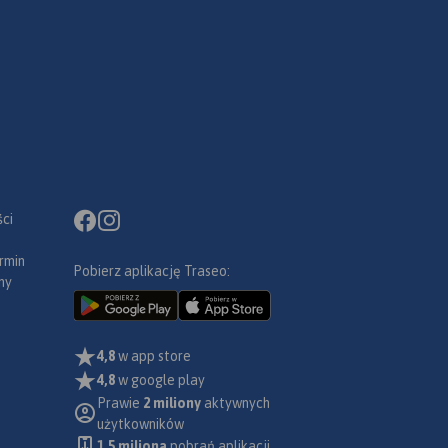
ci
rmin
Pobierz aplikację Traseo:
ny
4,8
w app store
4,8
w google play
Prawie
2 miliony
aktywnych
użytkowników
1.5 miliona
pobrań aplikacji