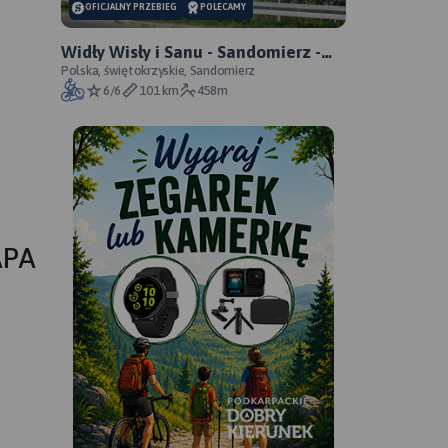
OFICJALNY PRZEBIEG
POLECAMY
Widły Wisły i Sanu - Sandomierz -
Zawichost - Annopol - oficjalny
Polska, świętokrzyskie, Sandomierz
6/6
101 km
458m
przebieg
APA