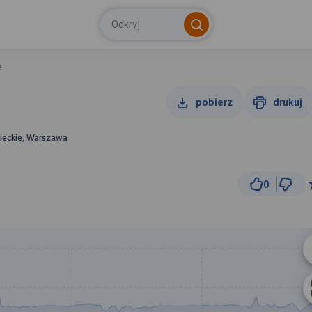
Odkryj
e
pobierz
drukuj
ieckie, Warszawa
0
3 
© Traseo Map
© OpenMapTiles
© OpenStreetMap cont