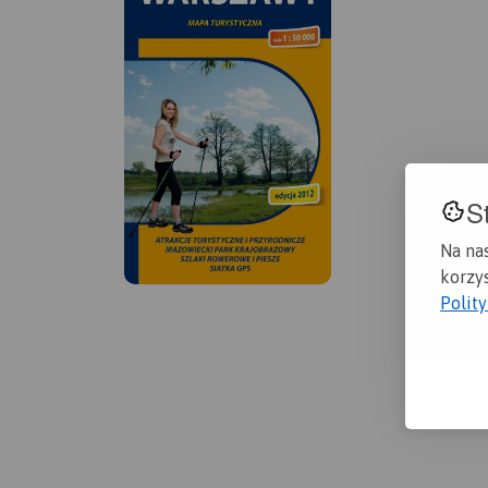
S
Na na
korzys
Polit