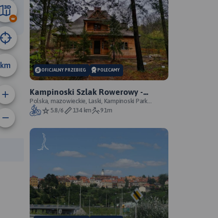
43 km
km
OFICJALNY PRZEBIEG
POLECAMY
Kampinoski Szlak Rowerowy -
oficjalny przebieg szlaku
Polska, mazowieckie, Laski, Kampinoski Park
Narodowy
5.8/6
134 km
91m
anie trasy:
a trasy: