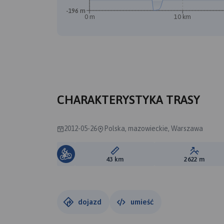
-196 m
0 m
10 km
CHARAKTERYSTYKA TRASY
2012-05-26
Polska, mazowieckie, Warszawa
Długość trasy:
Suma prz
43 km
2622 m
dojazd
umieść